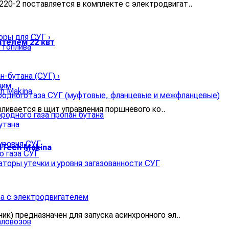
20-2 поставляется в комплекте c электродвигат..
соры для СУГ
›
ателем 22 квт
 топлива
ан-бутана (СУГ)
›
ним
родного газа СУГ (муфтовые, фланцевые и межфланцевые)
ливается в щит управления поршневого ко..
родного газа пропан бутана
утана
уровня СУГ
lTech Makina
о газа СУГ
аторы утечки и уровня загазованности СУГ
ик) предназначен для запуска асинхронного эл..
аловозов