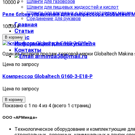
Шланги для газовозов
10000 ₽
Шланги для пищевых жидкостей и кислот
Шланги для вакумных и ассенизаторских машин
Реле блока управления для компрессора Globaltech 
Соединение для рукавов
Главная
10000 ₽
Статьи
О нас
В корзину
Информация для покупателя
Контакты
Один из лидеров продаж торговой марки Globaltech Makina
arminda58@mail.ru
Цена по запросу
Компрессор Globaltech G160-3-E18-P
Цена по запросу
В корзину
Показано с 1 по 4 из 4 (всего 1 страниц)
ООО «АРМинда»
Технологическое оборудование и комплектующие для
строительных, дорожных, коммунальных и других спе