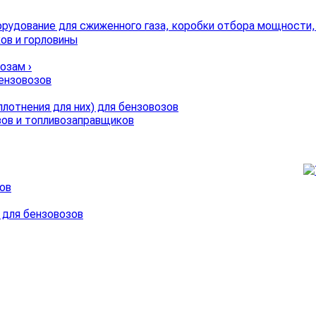
ов и горловины
возам
›
бензовозов
лотнения для них) для бензовозов
зов и топливозаправщиков
ов
 для бензовозов