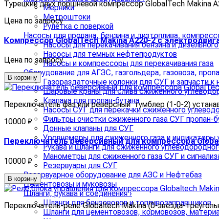
Турецкий двух поршневой компрессор GlobalTech Makina A2
Мерники
Метроштоки
Цена по запросу
Рулетка с поверкой
Насосы для пропана, бензина и дизтоплива, компрес
Компрессор GlobalTech Makina A220-2 c электродвиг
Насосы для перекачивания бензина и дизельного
Насосы для темных нефтепродуктов
Цена по запросу
Насосы и компрессоры для перекачивания газа
Оборудование для АГЗС, газгольдера, газовоза, проп
В корзину
Газораздаточные колонки для СУГ и запчасти к 
Шаровые краны для слива сжиженного углеводо
Клапана для пропан-бутана
Переключатель фаз или реверсный тумблер (1-0-2) устанав
Насосы СУГ для перекачки сжиженного углеводо
Фильтры очистки сжиженного газа СУГ пропан-б
10000 ₽
Донные клапаны для СУГ
Уровнемеры для сжиженного газа и индикаторы 
Переключатель реверсивный для компрессора Globa
Рукава и шланги для сжиженного углеводородног
Манометры для сжиженного газа СУГ и сигнализ
10000 ₽
Резервуары для СУГ
Резервуарное оборудование для АЗС и Нефтебаз
В корзину
Цементовозы и муковозы
Шланги, рукава и соединения
›
Шланги для бензовозов и топливозаправщиков
Переключатель-реле Globaltech Makina (0-звезда-треугольн
Шланги для цементовозов, кормовозов, матери