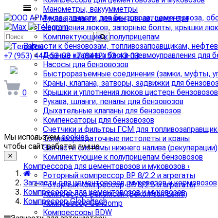
Манометры, вакуумметры
Рукава, шланги, пеналы для автоцистерн
Уплотнения люков, запорные болты, крышки люк
Комплектующие к полуприцепам
Запчасти к бензовозам, топливозаправщикам, нефте
Донные клапана и блоки пневмоуправления для 
+7 (953) 444-53-03
+7 (8412) 53-43-03
Насосы для бензовозов
arminda58@mail.ru
Быстроразъемные соединения (замки, муфты, уп
Краны, клапана, затворы, задвижки для бензово
Крышки и уплотнения люков цистерн бензовозов
0
Рукава, шланги, пеналы для бензовозов
Дыхательные клапаны для бензовозов
Компенсаторы для бензовозов
Счетчики и фильтры ГСМ для топливозаправщик
Мы используем
cookies
,
Топливораздаточные пистолеты и краны
чтобы сайт работал лучше.
Запчасти системы нижнего налива (рекуперации)
Комплектующие к полуприцепам бензовозов
Компрессора для цементовозов и муковозов
›
Роторный компрессор ВР 8/2.2 и агрегаты
Запчасти для цементовозов, муковозов и кормовозов
Роторный компрессор ВР 8/2.5 и агрегаты
Компрессора для цементовозов и муковозов
Компрессор Бекомсан (Bekomsan Esinti)
Компрессор Globaltech
Компрессор Gencomp
Компрессоры BDW