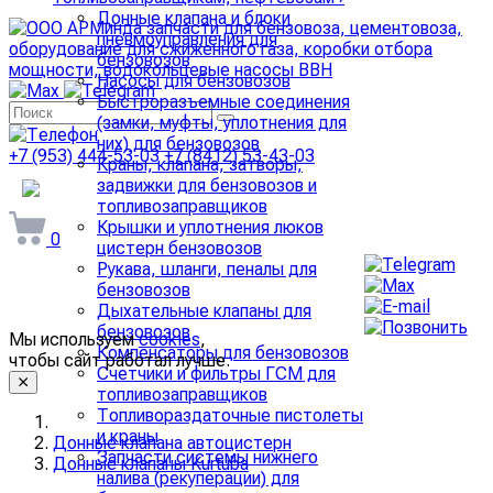
Донные клапана и блоки
пневмоуправления для
бензовозов
Насосы для бензовозов
Быстроразъемные соединения
(замки, муфты, уплотнения для
них) для бензовозов
+7 (953) 444-53-03
+7 (8412) 53-43-03
Краны, клапана, затворы,
задвижки для бензовозов и
arminda58@mail.ru
топливозаправщиков
Крышки и уплотнения люков
0
цистерн бензовозов
Рукава, шланги, пеналы для
бензовозов
Дыхательные клапаны для
бензовозов
Мы используем
cookies
,
Компенсаторы для бензовозов
чтобы сайт работал лучше.
Счетчики и фильтры ГСМ для
топливозаправщиков
Топливораздаточные пистолеты
и краны
Донные клапана автоцистерн
Запчасти системы нижнего
Донные клапаны Kurtuba
налива (рекуперации) для