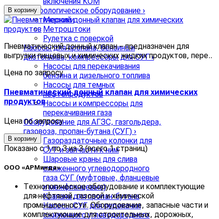
включения КОМ
Метрологическое оборудование
›
В корзину
Мерники
Метроштоки
Рулетка с поверкой
Пневматический донный клапан – предназначен для
Насосы для пропана, бензина и
выгрузки пищевых и химических жидких продуктов, пере..
дизтоплива, компрессоры для СУГ
›
Насосы для перекачивания
Цена по запросу
бензина и дизельного топлива
Насосы для темных
Пневматический донный клапан для химических
нефтепродуктов
продуктов
Насосы и компрессоры для
перекачивания газа
Цена по запросу
Оборудование для АГЗС, газгольдера,
газовоза, пропан-бутана (СУГ)
›
В корзину
Газораздаточные колонки для
Показано с 1 по 3 из 3 (всего 1 страниц)
СУГ и запчасти к ним
Шаровые краны для слива
сжиженного углеводородного
ООО «АРМинда»
газа СУГ (муфтовые, фланцевые
Технологическое оборудование и комплектующие
и межфланцевые)
для нефтяной, газовой и химической
Клапана для пропан-бутана
промышленности. Оборудование, запасные части и
Насосы СУГ для перекачки
комплектующие для строительных, дорожных,
сжиженного углеводородного