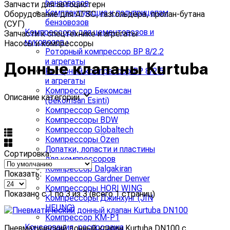
бензовозов
Запчасти для автоцистерн
Комплектующие к полуприцепам
Оборудование для АГЗС, газгольдера, пропан-бутана
бензовозов
(СУГ)
Компрессора для цементовозов и
Запчасти к спецтехнике и агрегаты
муковозов
›
Насосы и компрессоры
Роторный компрессор ВР 8/2.2
и агрегаты
Донные клапаны Kurtuba
Роторный компрессор ВР 8/2.5
и агрегаты
Компрессор Бекомсан
Описание категории
(Bekomsan Esinti)
Компрессор Gencomp
Компрессоры BDW
Компрессор Globaltech
Компрессоры Özen
Лопатки, лопасти и пластины
Сортировка:
для компрессоров
Компрессор Dalgakiran
Показать:
Компрессор Gardner Denver
Компрессоры HORI WING
Показано с 1 по 3 из 3 (всего 1 страниц)
Компрессоры Джинхунг (JIN
HEUNG)
Компрессор КМ-Р1
Консервация, распродажа
Пневматический донный клапан Kurtuba DN100 с