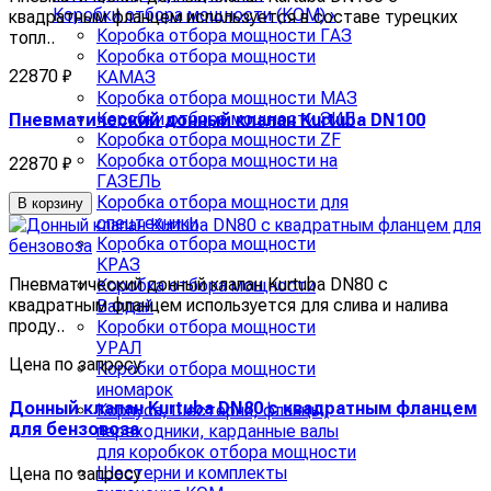
Коробки отбора мощности (КОМ)
›
квадратным фланцем используется в составе турецких
Коробка отбора мощности ГАЗ
топл..
Коробка отбора мощности
22870 ₽
КАМАЗ
Коробка отбора мощности МАЗ
Коробки отбора мощности ЗИЛ
Пневматический донный клапан Kurtuba DN100
Коробка отбора мощности ZF
Коробка отбора мощности на
22870 ₽
ГАЗЕЛЬ
Коробка отбора мощности для
В корзину
спецтехники
Коробка отбора мощности
КРАЗ
Пневматический донный клапан Kurtuba DN80 с
Коробка отбора мощности
квадратным фланцем используется для слива и налива
Валдай
проду..
Коробки отбора мощности
УРАЛ
Цена по запросу
Коробки отбора мощности
иномарок
Донный клапан Kurtuba DN80 с квадратным фланцем
Корпуса, шестерни, фланцы,
для бензовоза
переходники, карданные валы
для коробкок отбора мощности
Шестерни и комплекты
Цена по запросу