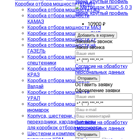
Коробки отбора мощности (КОМ)
›
Коробка отбора мощности ГАЗ
Коробка отбора мощности
КАМАЗ
10900 ₽
Коробка отбора мощности МАЗ
Коробки отбора мощности ЗИЛ
Добавить в корзину
Коробка отбора мощности ZF
Заказать звонок
Коробка отбора мощности на
Заказ звонка
ГАЗЕЛЬ
Коробка отбора мощности для
спецтехники
Согласие на обработку
Коробка отбора мощности
персональных данных
КРАЗ
Коробка отбора мощности
Оставить заявку
Валдай
Оформление заявки
Коробки отбора мощности
УРАЛ
Коробки отбора мощности
иномарок
Корпуса, шестерни, фланцы,
переходники, карданные валы
Согласие на обработку
для коробкок отбора мощности
персональных данных
Шестерни и комплекты