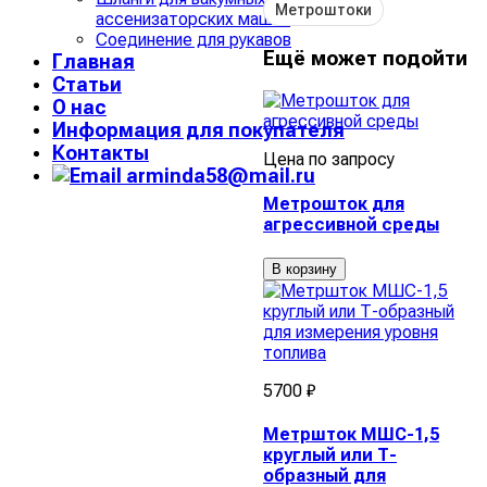
Метроштоки
ассенизаторских машин
Соединение для рукавов
Ещё может подойти
Главная
Статьи
О нас
Информация для покупателя
Контакты
Цена по запросу
arminda58@mail.ru
Метрошток для
агрессивной среды
В корзину
5700 ₽
Метршток МШС-1,5
круглый или Т-
образный для