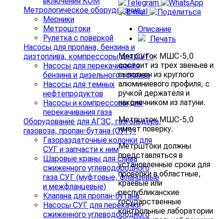
включения КОМ
Метрологическое оборудование
›
Мерники
Метроштоки
Описание
Рулетка с поверкой
Печать
Насосы для пропана, бензина и
Метршток МШС-5,0
дизтоплива, компрессоры для СУГ
›
состоит из трех звеньев и
Насосы для перекачивания
выполнен из круглого
бензина и дизельного топлива
алюминиевого профиля, с
Насосы для темных
ручкой держателя и
нефтепродуктов
наконечником из латуни.
Насосы и компрессоры для
перекачивания газа
Метршток МШС-5,0
Оборудование для АГЗС, газгольдера,
имеет поверку.
газовоза, пропан-бутана (СУГ)
›
Газораздаточные колонки для
Метрштоки должны
СУГ и запчасти к ним
представляться в
Шаровые краны для слива
установленные сроки для
сжиженного углеводородного
проверки в областные,
газа СУГ (муфтовые, фланцевые
краевые или
и межфланцевые)
республиканские
Клапана для пропан-бутана
государственные
Насосы СУГ для перекачки
контрольные лаборатории
сжиженного углеводородного