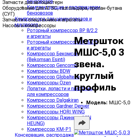
бензовозов
Запчасти для автоцистерн
Комплектующие к полуприцепам
Оборудование для АГЗС, газгольдера, пропан-бутана
бензовозов
(СУГ)
Компрессора для цементовозов и
Запчасти к спецтехнике и агрегаты
муковозов
›
Насосы и компрессоры
Роторный компрессор ВР 8/2.2
и агрегаты
Метршток
Роторный компрессор ВР 8/2.5
и агрегаты
МШС-5,0 3
Компрессор Бекомсан
(Bekomsan Esinti)
звена.
Компрессор Gencomp
Компрессоры BDW
круглый
Компрессор Globaltech
Компрессоры Özen
профиль
Лопатки, лопасти и пластины
для компрессоров
Компрессор Dalgakiran
Модель:
МШС-5,0
Компрессор Gardner Denver
Компрессоры HORI WING
Компрессоры Джинхунг (JIN
HEUNG)
Компрессор КМ-Р1
Консервация, распродажа