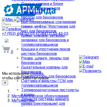
Донные клапана и блоки
пневмоуправления для
бензовозов
Насосы для бензовозов
Быстроразъемные соединения
(замки, муфты, уплотнения для
них) для бензовозов
+7 (953) 444-53-03
+7 (8412) 53-43-03
Краны, клапана, затворы,
задвижки для бензовозов и
arminda58@mail.ru
топливозаправщиков
Крышки и уплотнения люков
0
цистерн бензовозов
Рукава, шланги, пеналы для
бензовозов
Дыхательные клапаны для
бензовозов
Мы используем
cookies
,
Компенсаторы для бензовозов
чтобы сайт работал лучше.
Счетчики и фильтры ГСМ для
топливозаправщиков
Топливораздаточные пистолеты
и краны
Метрологическое оборудование
Запчасти системы нижнего
Метроштоки
налива (рекуперации) для