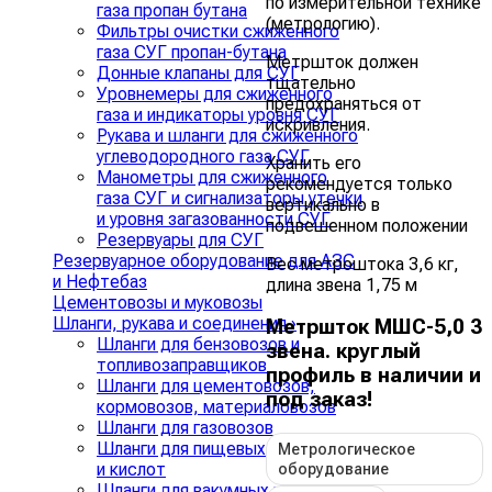
по измерительной технике
газа пропан бутана
(метрологию).
Фильтры очистки сжиженного
газа СУГ пропан-бутана
Метршток должен
Донные клапаны для СУГ
тщательно
Уровнемеры для сжиженного
предохраняться от
газа и индикаторы уровня СУГ
искривления.
Рукава и шланги для сжиженного
углеводородного газа СУГ
Хранить его
Манометры для сжиженного
рекомендуется только
газа СУГ и сигнализаторы утечки
вертикально в
и уровня загазованности СУГ
подвешенном положении
Резервуары для СУГ
Резервуарное оборудование для АЗС
Вес метроштока 3,6 кг,
и Нефтебаз
длина звена 1,75 м
Цементовозы и муковозы
Шланги, рукава и соединения
›
Метршток МШС-5,0 3
Шланги для бензовозов и
звена. круглый
топливозаправщиков
профиль в наличии и
Шланги для цементовозов,
под заказ!
кормовозов, материаловозов
Шланги для газовозов
Шланги для пищевых жидкостей
Метрологическое
и кислот
оборудование
Шланги для вакумных и