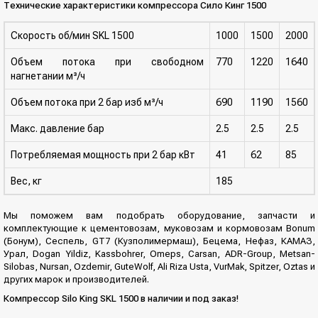
Технические характеристики компрессора Сило Кинг 1500
Скорость об/мин SKL 1500
1000
1500
2000
Объем потока при свободном
770
1220
1640
нагнетании м³/ч
Объем потока при 2 бар изб м³/ч
690
1190
1560
Макс. давление бар
2.5
2.5
2.5
Потребляемая мощность при 2 бар кВт
41
62
85
Вес, кг
185
Мы поможем вам подобрать оборудование, запчасти и
комплектующие к цементовозам, муковозам и кормовозам Bonum
(Бонум), Сеспель, GT7 (Кузполимермаш), Бецема, Нефаз, КАМАЗ,
Урал, Dogan Yildiz, Kassbohrer, Omeps, Carsan, ADR-Group, Metsan-
Silobas, Nursan, Ozdemir, GuteWolf, Ali Riza Usta, VurMak, Spitzer, Oztas и
других марок и производителей.
Компрессор Silo King SKL 1500 в наличии и под заказ!