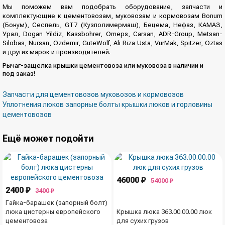
Мы поможем вам подобрать оборудование, запчасти и
комплектующие к цементовозам, муковозам и кормовозам Bonum
(Бонум), Сеспель, GT7 (Кузполимермаш), Бецема, Нефаз, КАМАЗ,
Урал, Dogan Yildiz, Kassbohrer, Omeps, Carsan, ADR-Group, Metsan-
Silobas, Nursan, Ozdemir, GuteWolf, Ali Riza Usta, VurMak, Spitzer, Oztas
и других марок и производителей.
Рычаг-защелка крышки цементовоза или муковоза в наличии и
под заказ!
Запчасти для цементовозов муковозов и кормовозов
Уплотнения люков запорные болты крышки люков и горловины
цементовозов
Ещё может подойти
46000 ₽
54000 ₽
2400 ₽
3400 ₽
Гайка-барашек (запорный болт)
люка цистерны европейского
Крышка люка 363.00.00.00 люк
цементовоза
для сухих грузов