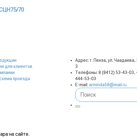
СЦН75/70
родукции
Адрес: г. Пенза, ул. Чаадаева,
я для клиентов
3
омпании
Телефоны: 8 (8412) 53-43-03, 
 схема проезда
444-53-03
E-mail:
arminda58@mail.ru
ара на сайте.