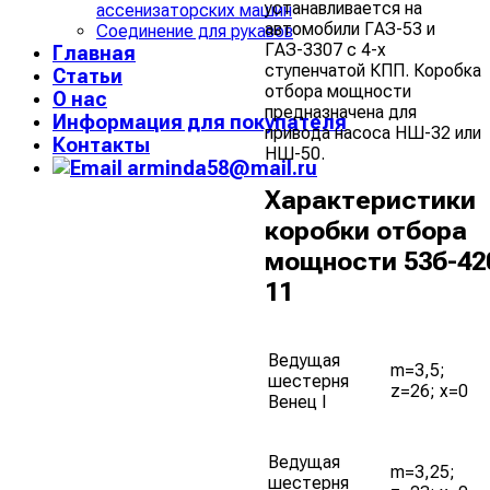
устанавливается на
ассенизаторских машин
автомобили ГАЗ-53 и
Соединение для рукавов
ГАЗ-3307 с 4-х
Главная
ступенчатой КПП. Коробка
Статьи
отбора мощности
О нас
предназначена для
Информация для покупателя
привода насоса НШ-32 или
Контакты
НШ-50.
arminda58@mail.ru
Характеристики
коробки отбора
мощности 53б-42
11
Ведущая
m=3,5;
шестерня
z=26; x=0
Венец I
Ведущая
m=3,25;
шестерня