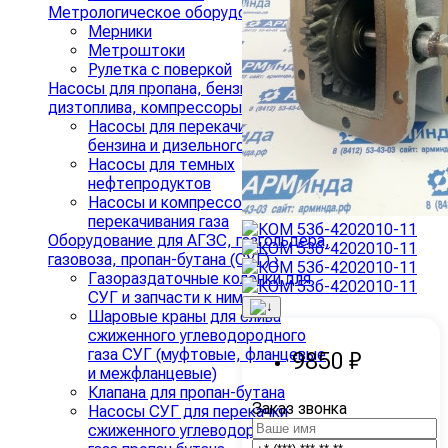
Метрологическое оборудование
›
Мерники
Метроштоки
Рулетка с поверкой
Насосы для пропана, бензина и
дизтоплива, компрессоры для СУГ
›
Насосы для перекачивания
бензина и дизельного топлива
Насосы для темных
нефтепродуктов
Насосы и компрессоры для
перекачивания газа
Оборудование для АГЗС, газгольдера,
газовоза, пропан-бутана (СУГ)
›
Газораздаточные колонки для
СУГ и запчасти к ним
Шаровые краны для слива
сжиженного углеводородного
газа СУГ (муфтовые, фланцевые
9850 ₽
и межфланцевые)
Клапана для пропан-бутана
Заказ звонка
Насосы СУГ для перекачки
сжиженного углеводородного