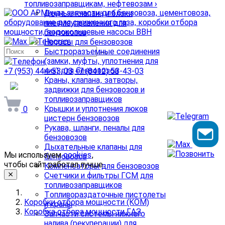
топливозаправщикам, нефтевозам
›
Донные клапана и блоки
пневмоуправления для
бензовозов
Насосы для бензовозов
Быстроразъемные соединения
(замки, муфты, уплотнения для
них) для бензовозов
+7 (953) 444-53-03
+7 (8412) 53-43-03
Краны, клапана, затворы,
arminda58@mail.ru
задвижки для бензовозов и
топливозаправщиков
Крышки и уплотнения люков
0
цистерн бензовозов
Рукава, шланги, пеналы для
бензовозов
Дыхательные клапаны для
Мы используем
cookies
,
бензовозов
чтобы сайт работал лучше.
Компенсаторы для бензовозов
Счетчики и фильтры ГСМ для
топливозаправщиков
Топливораздаточные пистолеты
Коробки отбора мощности (КОМ)
и краны
Коробка отбора мощности ГАЗ
Запчасти системы нижнего
налива (рекуперации) для