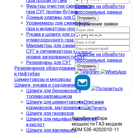
газа пропан бутана
Фильтры очистки сжиженного
Согласие на обработку
газа СУГ пропан-бутана
персональных данных
Донные клапаны для СУГ
Уровнемеры для сжиженного
Оформление заявки
газа и индикаторы уровня СУГ
Рукава и шланги для сжиженного
углеводородного газа СУГ
Манометры для сжиженного газа
СУГ и сигнализаторы утечки и
Согласие на обработку
уровня загазованности СУГ
персональных данных
Резервуары для СУГ
Резервуарное оборудование для АЗС
и Нефтебаз
Цементовозы и муковозы
Шланги, рукава и соединения
›
Шланги для бензовозов и
топливозаправщиков
Описание
Шланги для цементовозов,
кормовозов, материаловозов
Печать
Шланги для газовозов
Коробка отбора
Шланги для пищевых жидкостей
мощности ГАЗ модели
и кислот
КОМ 53б-4202010-11
Шланги для вакумных и