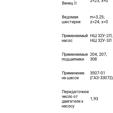
z=23; x=0
Венец II
Ведомая
m=3,25;
шестерня
z=24; x=0
Применяемый
НШ 32У-2Л;
насос
НШ 32У-3Л
Применяемые
204, 207,
подшипники
308
Применение
3507-01
на шасси
(ГАЗ-33072)
Передаточное
число от
1,93
двигателя к
насосу