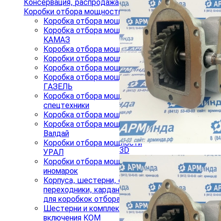
Консервация, распродажа
Коробки отбора мощности (КОМ)
›
Коробка отбора мощности ГАЗ
Коробка отбора мощности
КАМАЗ
Коробка отбора мощности МАЗ
Коробки отбора мощности ЗИЛ
Коробка отбора мощности ZF
Коробка отбора мощности на
ГАЗЕЛЬ
Коробка отбора мощности для
спецтехники
Коробка отбора мощности КРАЗ
Коробка отбора мощности
Валдай
Коробки отбора мощности
3D
УРАЛ
Коробки отбора мощности
иномарок
Корпуса, шестерни, фланцы,
переходники, карданные валы
для коробкок отбора мощности
Шестерни и комплекты
включения КОМ