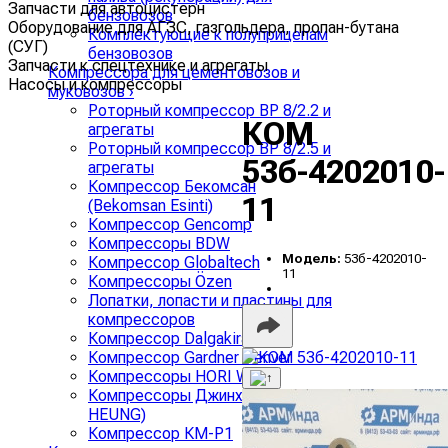
Запчасти для автоцистерн
бензовозов
Оборудование для АГЗС, газгольдера, пропан-бутана
Комплектующие к полуприцепам
(СУГ)
бензовозов
Запчасти к спецтехнике и агрегаты
Компрессора для цементовозов и
Насосы и компрессоры
муковозов
›
Роторный компрессор ВР 8/2.2 и
КОМ
агрегаты
Роторный компрессор ВР 8/2.5 и
53б-4202010-
агрегаты
Компрессор Бекомсан
11
(Bekomsan Esinti)
Компрессор Gencomp
Компрессоры BDW
Модель:
53б-4202010-
Компрессор Globaltech
11
Компрессоры Özen
Лопатки, лопасти и пластины для
компрессоров
Компрессор Dalgakiran
Компрессор Gardner Denver
Компрессоры HORI WING
Компрессоры Джинхунг (JIN
HEUNG)
Компрессор КМ-Р1