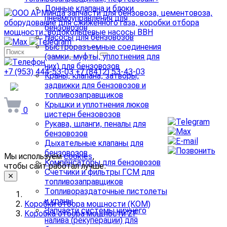
Донные клапана и блоки
пневмоуправления для
бензовозов
Насосы для бензовозов
Быстроразъемные соединения
(замки, муфты, уплотнения для
них) для бензовозов
+7 (953) 444-53-03
+7 (8412) 53-43-03
Краны, клапана, затворы,
задвижки для бензовозов и
arminda58@mail.ru
топливозаправщиков
Крышки и уплотнения люков
0
цистерн бензовозов
Рукава, шланги, пеналы для
бензовозов
Дыхательные клапаны для
бензовозов
Мы используем
cookies
,
Компенсаторы для бензовозов
чтобы сайт работал лучше.
Счетчики и фильтры ГСМ для
топливозаправщиков
Топливораздаточные пистолеты
и краны
Коробки отбора мощности (КОМ)
Запчасти системы нижнего
Коробка отбора мощности ZF
налива (рекуперации) для