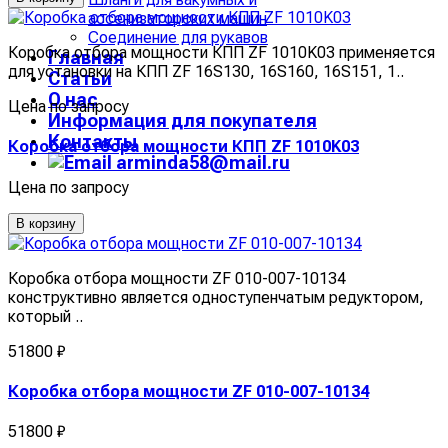
ассенизаторских машин
Соединение для рукавов
Коробка отбора мощности КПП ZF 1010K03 применяется
Главная
для установки на КПП ZF 16S130, 16S160, 16S151, 1..
Статьи
О нас
Цена по запросу
Информация для покупателя
Контакты
Коробка отбора мощности КПП ZF 1010K03
arminda58@mail.ru
Цена по запросу
В корзину
Коробка отбора мощности ZF 010-007-10134
конструктивно является одноступенчатым редуктором,
который ..
51800 ₽
Коробка отбора мощности ZF 010-007-10134
51800 ₽