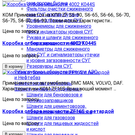
газа пропан бутана
Фильтры очистки сжиженного
газа СУГ пропан-бутана
КОМ Применяется на КПП ZF S5-90, S6-65, S6-66, S6-70,
Донные клапаны для СУГ
S6-75, S6-80, S6-90. Технические характеристи..
Уровнемеры для сжиженного
Цена по запросу
газа и индикаторы уровня СУГ
Рукава и шланги для сжиженного
углеводородного газа СУГ
Коробка отбора мощности 4002 K044S
Манометры для сжиженного
газа СУГ и сигнализаторы утечки
Цена по запросу
и уровня загазованности СУГ
Резервуары для СУГ
В корзину
Резервуарное оборудование для АЗС
и Нефтебаз
Применяется на автомобилях: BMC MAN, VOLVO, DAF.
Цементовозы и муковозы
Характеристики КОМ ZF16S Вращающий момент ..
Шланги, рукава и соединения
›
Шланги для бензовозов и
Цена по запросу
топливозаправщиков
Шланги для цементовозов,
Коробка отбора мощности ZF16S с ретардой
кормовозов, материаловозов
Шланги для газовозов
Цена по запросу
Шланги для пищевых жидкостей
и кислот
В корзину
Шланги для вакумных и