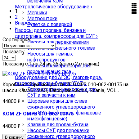
включения КОМ
Метрологическое оборудование
›
1
Мерники
2
Метроштоки
Вперёд
Рулетка с поверкой
>
Насосы для пропана, бензина и
дизтоплива, компрессоры для СУГ
›
Сортировка:
Насосы для перекачивания
бензина и дизельного топлива
Показать:
Насосы для темных
нефтепродуктов
Показано с 1 по 24 из 26 (всего 2 страниц)
Насосы и компрессоры для
перекачивания газа
Оборудование для АГЗС, газгольдера,
газовоза, пропан-бутана (СУГ)
›
Коробка отбора мощности ZF OMFB 010-062-00175 на
Газораздаточные колонки для
шасси КамАЗ, МАЗ, Eaton, Mercedes, Scania, VOL..
СУГ и запчасти к ним
Шаровые краны для слива
44800 ₽
сжиженного углеводородного
газа СУГ (муфтовые, фланцевые
КОМ ZF OMFB 010-062-00175
и межфланцевые)
Клапана для пропан-бутана
44800 ₽
Насосы СУГ для перекачки
сжиженного углеводородного
В корзину