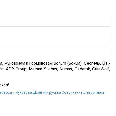
, муковозам и кормовозам Bonum (Бонум), Сеспель, GT7
n, ADR-Group, Metsan-Silobas, Nursan, Ozdemir, GuteWolf,
аказ!
товоза и муковоза
Шланги и рукава
Соединение для рукавов