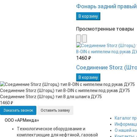
Фонарь задний правый D
В корзину
Просмотренные товары
1460 ₽
Соединение Storz (Што
В корзину
Соединение Storz (Шторц) тип B-DIN с ниппелем под рукав ДУ75
Соединение Storz (Шторц) тип B для шланга ДУ75
1460 ₽
Заказать звонок
Оставить заявку
Каталог п
ООО «АРМинда»
Информаци
Технологическое оборудование и
О нашей к
комплектующие для нефтяной, газовой
Контакты,