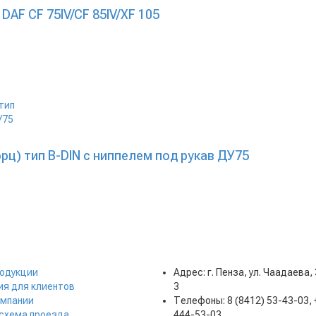
AF CF 75IV/CF 85IV/XF 105
рц) тип B-DIN с ниппелем под рукав ДУ75
родукции
Адрес: г. Пенза, ул. Чаадаева,
я для клиентов
3
омпании
Телефоны: 8 (8412) 53-43-03, 
 схема проезда
444-53-03