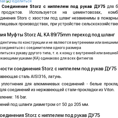
Соединение Storz с ниппелем под рукав ДУ75
для б
продуктов. Используется на цементовозах, комб
динения Stors с хвостом под шланг незаменимы в пожарны
 пищевых производствах, при устройстве сельскохозяйствен
ия Муфты Storz AL KA 89/75mm переход под шланг
идентичны по конструкции и не являются внутренними или внешним
соединяться с соединителем одного размера
ться к рукаву другого типа, т. е. к концу с внутренней или внешне
кающими ушками (KA) одинаково для всех фитингов
ости соединения Storz с ниппелем под рукав ДУ75
авеющая сталь AISI316, латунь.
 уплотнения для алюминиевых соединений - белые прокла
для соединений из нержавеющей стали-прокладки из Viton.
ение: 16 bar.
ений под шланги диаметром от 50 до 205 мм.
единения Storz с ниппелем под рукав ДУ75