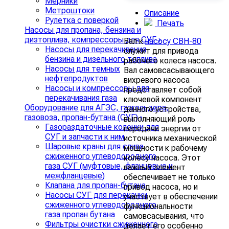
Мерники
Метроштоки
Описание
Рулетка с поверкой
Печать
Насосы для пропана, бензина и
дизтоплива, компрессоры для СУГ
›
Вал к
насосу СВН-80
Насосы для перекачивания
служит для привода
бензина и дизельного топлива
рабочего колеса насоса.
Насосы для темных
Вал самовсасывающего
нефтепродуктов
вихревого насоса
Насосы и компрессоры для
представляет собой
перекачивания газа
ключевой компонент
Оборудование для АГЗС, газгольдера,
данного устройства,
газовоза, пропан-бутана (СУГ)
›
выполняющий роль
Газораздаточные колонки для
передачи энергии от
СУГ и запчасти к ним
источника механической
Шаровые краны для слива
мощности к рабочему
сжиженного углеводородного
колесу насоса. Этот
газа СУГ (муфтовые, фланцевые и
важный элемент
межфланцевые)
обеспечивает не только
Клапана для пропан-бутана
привод насоса, но и
Насосы СУГ для перекачки
участвует в обеспечении
сжиженного углеводородного
функциональности
газа пропан бутана
самовсасывания, что
Фильтры очистки сжиженного
делает его особенно