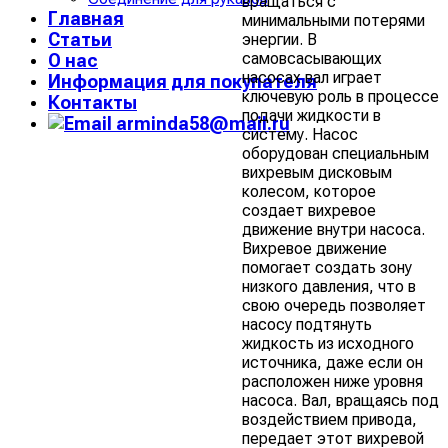
вращаться с
Главная
минимальными потерями
Статьи
энергии. В
самовсасывающих
О нас
насосах вал играет
Информация для покупателя
ключевую роль в процессе
Контакты
подачи жидкости в
arminda58@mail.ru
систему. Насос
оборудован специальным
вихревым дисковым
колесом, которое
создает вихревое
движение внутри насоса.
Вихревое движение
помогает создать зону
низкого давления, что в
свою очередь позволяет
насосу подтянуть
жидкость из исходного
источника, даже если он
расположен ниже уровня
насоса. Вал, вращаясь под
воздействием привода,
передает этот вихревой