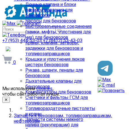
Донные клапана и блоки
пневмоуправления для
бензовозов
Насосы для бензовозов
Быстроразъемные соединения
(замки, муфты, уплотнения для
них) для бензовозов
+7 (953) 444-53-03
+7 (8412) 53-43-03
Краны, клапана, затворы,
задвижки для бензовозов и
arminda58@mail.ru
топливозаправщиков
Крышки и уплотнения люков
0
цистерн бензовозов
Рукава, шланги, пеналы для
бензовозов
Дыхательные клапаны для
бензовозов
Мы используем
cookies
,
Компенсаторы для бензовозов
чтобы сайт работал лучше.
Счетчики и фильтры ГСМ для
топливозаправщиков
Топливораздаточные пистолеты
и краны
Запчасти к бензовозам, топливозаправщикам,
Запчасти системы нижнего
нефтевозам
налива (рекуперации) для