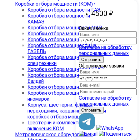
Коробки отбора мощности (КОМ)
›
Коробка отбора мощности ГАЗ
4500 ₽
Коробка отбора мощности
КАМАЗ
Коробка отбора мощности МАЗ
Заказ звонка
Коробки отбора мощности ЗИЛ
Коробка отбора мощности ZF
Коробка отбора мощности на
Согласие на обработку
ГАЗЕЛЬ
персональных данных
Коробка отбора мощности для
спецтехники
Оформление заявки
Коробка отбора мощности КРАЗ
Коробка отбора мощности
Валдай
Коробки отбора мощности УРАЛ
Коробки отбора мощности
Согласие на обработку
иномарок
персональных данных
Корпуса, шестерни, фланцы,
переходники, карданные валы для
коробкок отбора мощности
Шестерни и комплекты
включения КОМ
Метрологическое оборудование
›