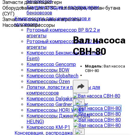
бензовозов
Запчасти для автоцистерн
Комплектующие к полуприцепам
Оборудование для АГЗС, газгольдера, пропан-бутана
бензовозов
(СУГ)
Компрессора для цементовозов и
Запчасти к спецтехнике и агрегаты
муковозов
›
Насосы и компрессоры
Роторный компрессор ВР 8/2.2 и
агрегаты
Вал насоса
Роторный компрессор ВР 8/2.5 и
агрегаты
СВН-80
Компрессор Бекомсан (Bekomsan
Esinti)
Компрессор Gencomp
Модель:
Вал насоса
Компрессоры BDW
СВН-80
Компрессор Globaltech
Компрессоры Özen
Лопатки, лопасти и пластины для
компрессоров
Компрессор Dalgakiran
Компрессор Gardner Denver
Компрессоры HORI WING
Компрессоры Джинхунг (JIN
HEUNG)
Компрессор КМ-Р1
Консервация, распродажа