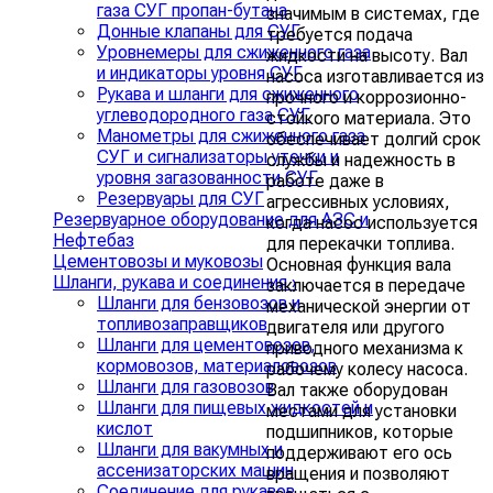
газа СУГ пропан-бутана
значимым в системах, где
Донные клапаны для СУГ
требуется подача
Уровнемеры для сжиженного газа
жидкости на высоту. Вал
и индикаторы уровня СУГ
насоса изготавливается из
Рукава и шланги для сжиженного
прочного и коррозионно-
углеводородного газа СУГ
стойкого материала. Это
Манометры для сжиженного газа
обеспечивает долгий срок
СУГ и сигнализаторы утечки и
службы и надежность в
уровня загазованности СУГ
работе даже в
Резервуары для СУГ
агрессивных условиях,
Резервуарное оборудование для АЗС и
когда насос используется
Нефтебаз
для перекачки топлива.
Цементовозы и муковозы
Основная функция вала
Шланги, рукава и соединения
›
заключается в передаче
Шланги для бензовозов и
механической энергии от
топливозаправщиков
двигателя или другого
Шланги для цементовозов,
приводного механизма к
кормовозов, материаловозов
рабочему колесу насоса.
Шланги для газовозов
Вал также оборудован
Шланги для пищевых жидкостей и
местами для установки
кислот
подшипников, которые
Шланги для вакумных и
поддерживают его ось
ассенизаторских машин
вращения и позволяют
Соединение для рукавов