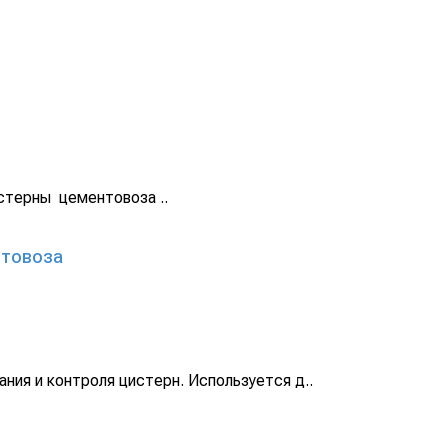
стерны цементовоза ..
нтовоза
ния и контроля цистерн. Используется д..