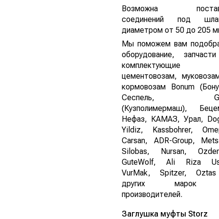
Возможна постав
соединений под шла
диаметром от 50 до 205 м
Мы поможем вам подобр
оборудование, запчаст
комплектующие
цементовозам, муковоза
кормовозам Bonum (Бону
Сеспель, G
(Кузполимермаш), Беце
Нефаз, КАМАЗ, Урал, Do
Yildiz, Kassbohrer, Ome
Carsan, ADR-Group, Mets
Silobas, Nursan, Ozdem
GuteWolf, Ali Riza Us
VurMak, Spitzer, Ozta
других марок
производителей.
Заглушка муфты Storz