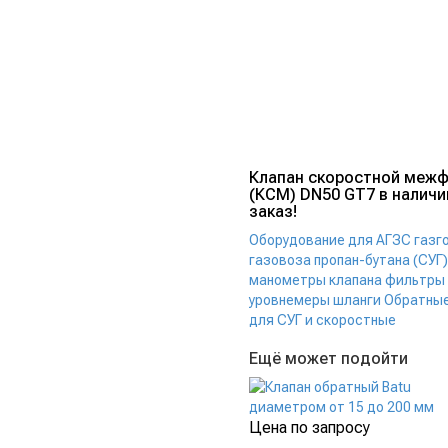
Клапан скоростной меж
(КСМ) DN50 GT7 в наличи
заказ!
Оборудование для АГЗС газг
газовоза пропан-бутана (СУГ)
манометры клапана фильтры
уровнемеры шланги
Обратные
для СУГ и скоростные
Ещё может подойти
Цена по запросу