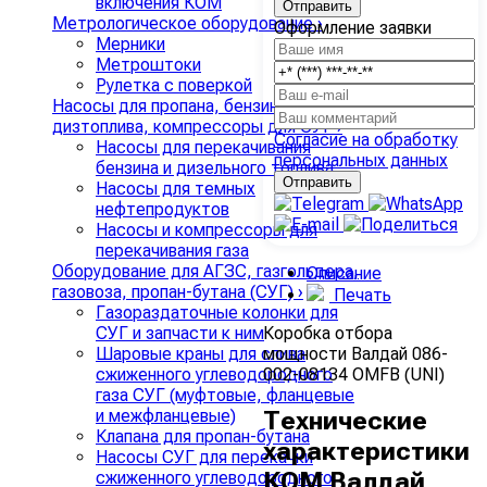
включения КОМ
Метрологическое оборудование
›
Оформление заявки
Мерники
Метроштоки
Рулетка с поверкой
Насосы для пропана, бензина и
дизтоплива, компрессоры для СУГ
›
Согласие на обработку
Насосы для перекачивания
персональных данных
бензина и дизельного топлива
Насосы для темных
нефтепродуктов
Насосы и компрессоры для
перекачивания газа
Оборудование для АГЗС, газгольдера,
Описание
газовоза, пропан-бутана (СУГ)
›
Печать
Газораздаточные колонки для
Коробка отбора
СУГ и запчасти к ним
мощности Валдай 086-
Шаровые краны для слива
002-08134 OMFB (UNI)
сжиженного углеводородного
газа СУГ (муфтовые, фланцевые
и межфланцевые)
Технические
Клапана для пропан-бутана
характеристики
Насосы СУГ для перекачки
КОМ Валдай
сжиженного углеводородного