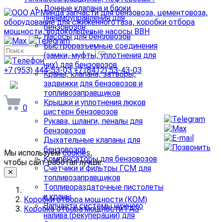
Донные клапана и блоки
пневмоуправления для
бензовозов
Насосы для бензовозов
Быстроразъемные соединения
(замки, муфты, уплотнения для
них) для бензовозов
+7 (953) 444-53-03
+7 (8412) 53-43-03
Краны, клапана, затворы,
задвижки для бензовозов и
arminda58@mail.ru
топливозаправщиков
Крышки и уплотнения люков
0
цистерн бензовозов
Рукава, шланги, пеналы для
бензовозов
Дыхательные клапаны для
бензовозов
Мы используем
cookies
,
Компенсаторы для бензовозов
чтобы сайт работал лучше.
Счетчики и фильтры ГСМ для
топливозаправщиков
Топливораздаточные пистолеты
и краны
Коробки отбора мощности (КОМ)
Запчасти системы нижнего
Коробка отбора мощности ГАЗ
налива (рекуперации) для