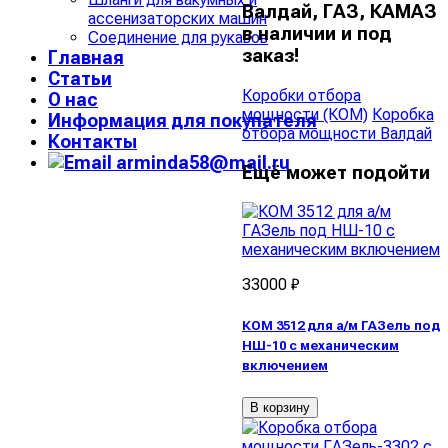
Валдай, ГАЗ, КАМАЗ
ассенизаторских машин
в наличии и под
Соединение для рукавов
заказ!
Главная
Статьи
Коробки отбора
О нас
мощности (КОМ)
Коробка
Информация для покупателя
отбора мощности Валдай
Контакты
arminda58@mail.ru
Ещё может подойти
33000 ₽
КОМ 3512 для а/м ГАЗель под
НШ-10 с механическим
включением
В корзину