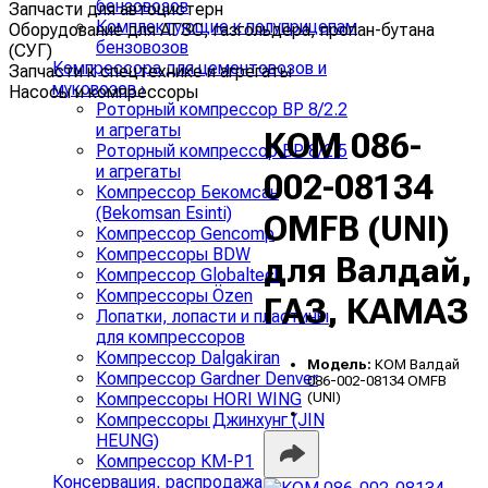
бензовозов
Запчасти для автоцистерн
Комплектующие к полуприцепам
Оборудование для АГЗС, газгольдера, пропан-бутана
бензовозов
(СУГ)
Компрессора для цементовозов и
Запчасти к спецтехнике и агрегаты
муковозов
›
Насосы и компрессоры
Роторный компрессор ВР 8/2.2
и агрегаты
КОМ 086-
Роторный компрессор ВР 8/2.5
и агрегаты
002-08134
Компрессор Бекомсан
(Bekomsan Esinti)
OMFB (UNI)
Компрессор Gencomp
Компрессоры BDW
для Валдай,
Компрессор Globaltech
Компрессоры Özen
ГАЗ, КАМАЗ
Лопатки, лопасти и пластины
для компрессоров
Компрессор Dalgakiran
Модель:
КОМ Валдай
Компрессор Gardner Denver
086-002-08134 OMFB
(UNI)
Компрессоры HORI WING
Компрессоры Джинхунг (JIN
HEUNG)
Компрессор КМ-Р1
Консервация, распродажа