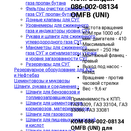
газа пропан бутана
086-002-08134
Фильтры очистки сжиженного
OMFB (UNI)
газа СУГ пропан-бутана
Донные клапаны для СУГ
Уровнемеры для сжиженного
Частота вращения
газа и индикаторы уровня СУГ
КОМ при 1000 об./
Рукава и шланги для сжиженного
мин. двигателя - 410
углеводородного газа СУГ
Максимальный
Манометры для сжиженного
момент - 250 Нм
газа СУГ и сигнализаторы утечки
Монтажный фланец -
и уровня загазованности СУГ
правый
Резервуары для СУГ
Выход под насос -
Резервуарное оборудование для АЗС
назад
и Нефтебаз
Вращение - против
Цементовозы и муковозы
часовой стрелки
Шланги, рукава и соединения
›
Вес - 9,6 кг
Шланги для бензовозов и
топливозаправщиков
Применяемость к КПП:
Шланги для цементовозов,
ГАЗ 3309, ГАЗ 33104, ГАЗ
кормовозов, материаловозов
33086, ГАЗ 33081
Шланги для газовозов
Шланги для пищевых жидкостей
КОМ 086-002-08134
и кислот
OMFB (UNI) для
Шланги для вакумных и