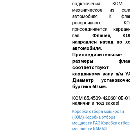
подключения КОМ
механическое из сал
автомобиля. К флан
реверсивного КО
присоединяется кардан
вал.
Фланец КО
направлен назад по х
автомобиля.
Присоединительные
размеры флан
соответствуют
карданному валу а/м У
Диаметр установочн
буртика 60 мм.
КОМ 85.4509-4206010Б-01
наличии и под заказ!
Коробки отбора мощности
(КОМ)
Коробка отбора
мощности ГАЗ
Коробка отбор
мощности КАМАЗ