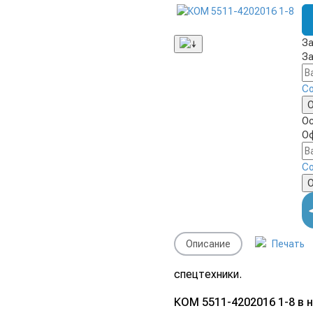
За
За
Со
Ос
Оф
Со
Описание
Печать
спецтехники.
КОМ 5511-4202016 1-8 в н