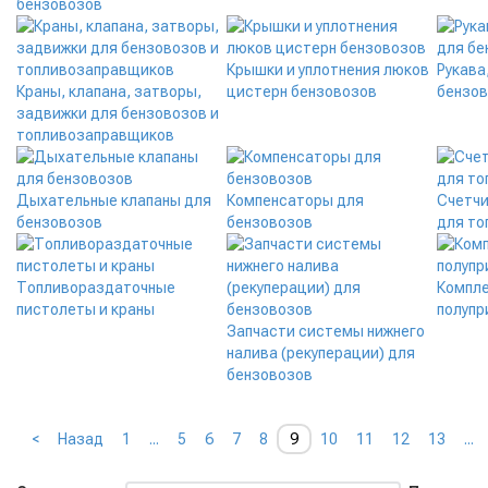
бензовозов
Крышки и уплотнения люков
Рукава
Краны, клапана, затворы,
цистерн бензовозов
бензо
задвижки для бензовозов и
топливозаправщиков
Дыхательные клапаны для
Компенсаторы для
Счетчи
бензовозов
бензовозов
для т
Топливораздаточные
Компл
пистолеты и краны
полупр
Запчасти системы нижнего
налива (рекуперации) для
бензовозов
<
Назад
1
...
5
6
7
8
9
10
11
12
13
...