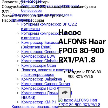
бензовозов
Запчасти для автоцистерн
Комплектующие к полуприцепам
Оборудование для АГЗС, газгольдера, пропан-бутана
бензовозов
(СУГ)
Компрессора для цементовозов и
Запчасти к спецтехнике и агрегаты
муковозов
›
Насосы и компрессоры
Роторный компрессор ВР 8/2.2
и агрегаты
Насос
Роторный компрессор ВР 8/2.5
и агрегаты
ALFONS Haar
Компрессор Бекомсан
(Bekomsan Esinti)
FPOG 80-900
Компрессор Gencomp
Компрессоры BDW
RX1/PA1.8
Компрессор Globaltech
Компрессоры Özen
Лопатки, лопасти и пластины
Модель:
FPOG 80-
для компрессоров
900 RX1/PA1.8
Компрессор Dalgakiran
Компрессор Gardner Denver
Компрессоры HORI WING
Компрессоры Джинхунг (JIN
HEUNG)
Компрессор КМ-Р1
Консервация, распродажа