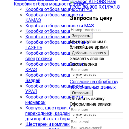
Коробки отбора мощности (КОМ)
›
Коробка отбора мощности ГАЗ
Коробка отбора мощности
Запросить цену
КАМАЗ
Коробка отбора мощности МАЗ
Коробки отбора мощности ЗИЛ
Запросить
Коробка отбора мощности ZF
Мы перезвоним в
Коробка отбора мощности на
ближайшее время
ГАЗЕЛЬ
Коробка отбора мощности для
Добавить в корзину
Заказать звонок
спецтехники
Заказ звонка
Коробка отбора мощности
КРАЗ
Коробка отбора мощности
Валдай
Согласие на обработку
Коробки отбора мощности
персональных данных
УРАЛ
Коробки отбора мощности
Оставить заявку
иномарок
Оформление заявки
Корпуса, шестерни, фланцы,
переходники, карданные валы
для коробкок отбора мощности
Шестерни и комплекты