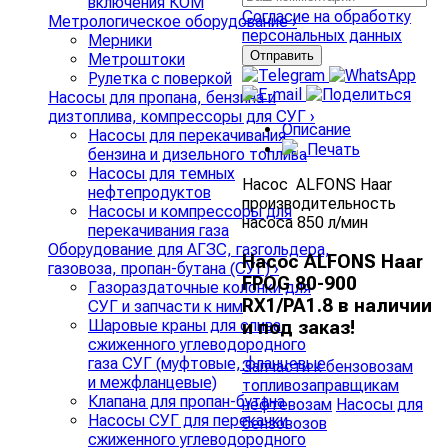
включения КОМ
Согласие на обработку
Метрологическое оборудование
›
персональных данных
Мерники
Метроштоки
Рулетка с поверкой
Насосы для пропана, бензина и
дизтоплива, компрессоры для СУГ
›
Описание
Насосы для перекачивания
Печать
бензина и дизельного топлива
Насосы для темных
Насос ALFONS Haar
нефтепродуктов
производительность
Насосы и компрессоры для
насоса 850 л/мин
перекачивания газа
Оборудование для АГЗС, газгольдера,
Насос ALFONS Haar
газовоза, пропан-бутана (СУГ)
›
FPOG 80-900
Газораздаточные колонки для
RX1/PA1.8 в наличии
СУГ и запчасти к ним
Шаровые краны для слива
и под заказ!
сжиженного углеводородного
газа СУГ (муфтовые, фланцевые
Запчасти к бензовозам
и межфланцевые)
топливозаправщикам
Клапана для пропан-бутана
нефтевозам
Насосы для
Насосы СУГ для перекачки
бензовозов
сжиженного углеводородного