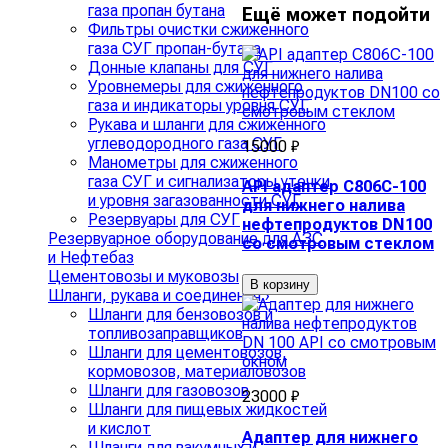
газа пропан бутана
Ещё может подойти
Фильтры очистки сжиженного
газа СУГ пропан-бутана
Донные клапаны для СУГ
Уровнемеры для сжиженного
газа и индикаторы уровня СУГ
Рукава и шланги для сжиженного
углеводородного газа СУГ
15000 ₽
Манометры для сжиженного
газа СУГ и сигнализаторы утечки
API адаптер C806C-100
и уровня загазованности СУГ
для нижнего налива
Резервуары для СУГ
нефтепродуктов DN100
Резервуарное оборудование для АЗС
со смотровым стеклом
и Нефтебаз
Цементовозы и муковозы
В корзину
Шланги, рукава и соединения
›
Шланги для бензовозов и
топливозаправщиков
Шланги для цементовозов,
кормовозов, материаловозов
Шланги для газовозов
23000 ₽
Шланги для пищевых жидкостей
и кислот
Адаптер для нижнего
Шланги для вакумных и