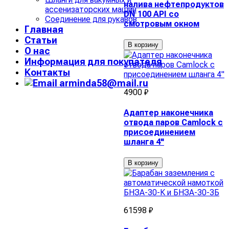
налива нефтепродуктов
ассенизаторских машин
DN 100 API со
Соединение для рукавов
смотровым окном
Главная
Статьи
В корзину
О нас
Информация для покупателя
Контакты
arminda58@mail.ru
4900 ₽
Адаптер наконечника
отвода паров Camlock с
присоединением
шланга 4"
В корзину
61598 ₽