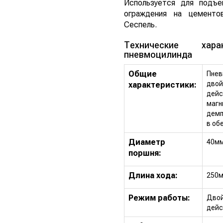
Используется для подъе
ограждения на цементо
Сеспель.
Технические харак
пневмоцилинда
Общие
Пнев
двой
характеристики:
дейс
маг
дем
в об
Диаметр
40м
поршня:
Длина хода:
250
Режим работы:
Двой
дейс