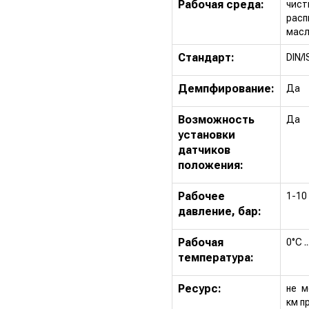
Рабочая среда:
чист
рас
масл
Стандарт:
DIN/
Демпфирование:
Да
Возможность
Да
установки
датчиков
положения:
Рабочее
1-10
давление, бар:
Рабочая
0°С .
температура:
Ресурс:
не м
км п