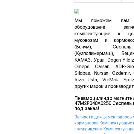
Мы поможем вам п
оборудование, за
комплектующие к цем
муковозам и кормово
(Бонум), Сеспе
(Кузполимермаш), Беце
КАМАЗ, Урал, Dogan Yildiz
Omeps, Carsan, ADR-Gro
Silobas, Nursan, Ozdemir, 
Riza Usta, VurMak, Spit
других марок и производит
Пневмоцилиндр магнитн
47M2P040A0250 Сеспель в
под заказ!
Запчасти для цементовозов 
кормовозов
Комплектующие 
полуприцепам
Комплектующи