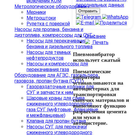
включения КОМ
персональных данных
Метрологическое оборудование
›
Мерники
Метроштоки
Рулетка с поверкой
Насосы для пропана, бензина и
дизтоплива, компрессоры для СУГ
›
Описание
Насосы для перекачивания
Печать
бензина и дизельного топлива
Насосы для темных
Пневмовибратор
нефтепродуктов
использует сжатый
Насосы и компрессоры для
воздух для вращения
перекачивания газа
находящегося внутри
Пнематические
Оборудование для АГЗС, газгольдера,
шарика, создающего
вибраторы
газовоза, пропан-бутана (СУГ)
›
равномерную
устанавливаются на
Газораздаточные колонки для
вибрацию. Мощность и
автоцистернах для
СУГ и запчасти к ним
частота вибрации
транспортировки
Шаровые краны для слива
зависят от давления
сыпучих материалов и
сжиженного углеводородного
сжатого воздуха.
выполняют функцию
газа СУГ (муфтовые, фланцевые
разрыхления цемента
и межфланцевые)
или муки в
Клапана для пропан-бутана
автоцистерне.
Насосы СУГ для перекачки
сжиженного углеводородного