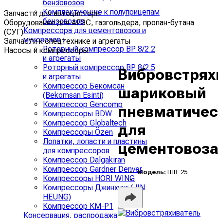
бензовозов
Комплектующие к полуприцепам
Запчасти для автоцистерн
бензовозов
Оборудование для АГЗС, газгольдера, пропан-бутана
Компрессора для цементовозов и
(СУГ)
муковозов
›
Запчасти к спецтехнике и агрегаты
Роторный компрессор ВР 8/2.2
Насосы и компрессоры
и агрегаты
Роторный компрессор ВР 8/2.5
Вибровстрях
и агрегаты
Компрессор Бекомсан
шариковый
(Bekomsan Esinti)
Компрессор Gencomp
пневматичес
Компрессоры BDW
Компрессор Globaltech
для
Компрессоры Özen
Лопатки, лопасти и пластины
цементовоз
для компрессоров
Компрессор Dalgakiran
Компрессор Gardner Denver
Модель:
ШВ-25
Компрессоры HORI WING
Компрессоры Джинхунг (JIN
HEUNG)
Компрессор КМ-Р1
Консервация, распродажа