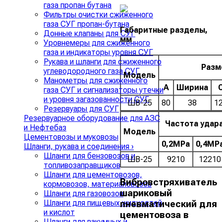
газа пропан бутана
Фильтры очистки сжиженного
газа СУГ пропан-бутана
Габаритные разделы,
Донные клапаны для СУГ
мм
Уровнемеры для сжиженного
газа и индикаторы уровня СУГ
Рукава и шланги для сжиженного
Разм
углеводородного газа СУГ
Модель
Манометры для сжиженного
A
Ширина
газа СУГ и сигнализаторы утечки
и уровня загазованности СУГ
ШВ-25
80
38
1
Резервуары для СУГ
Резервуарное оборудование для АЗС
Частота удара
и Нефтебаз
Модель
Цементовозы и муковозы
0,2MPa
0,4MP
Шланги, рукава и соединения
›
Шланги для бензовозов и
ШВ-25
9210
12210
топливозаправщиков
Шланги для цементовозов,
Вибровстряхиватель
кормовозов, материаловозов
шариковый
Шланги для газовозов
Шланги для пищевых жидкостей
пневматический для
и кислот
цементовоза в
Шланги для вакумных и