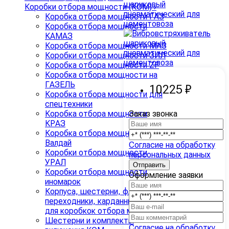
Коробки отбора мощности (КОМ)
›
Коробка отбора мощности ГАЗ
Коробка отбора мощности
КАМАЗ
Коробка отбора мощности МАЗ
Коробки отбора мощности ЗИЛ
Коробка отбора мощности ZF
Коробка отбора мощности на
ГАЗЕЛЬ
10225 ₽
Коробка отбора мощности для
спецтехники
Заказ звонка
Коробка отбора мощности
КРАЗ
Коробка отбора мощности
Валдай
Согласие на обработку
Коробки отбора мощности
персональных данных
УРАЛ
Коробки отбора мощности
Оформление заявки
иномарок
Корпуса, шестерни, фланцы,
переходники, карданные валы
для коробкок отбора мощности
Шестерни и комплекты
Согласие на обработку