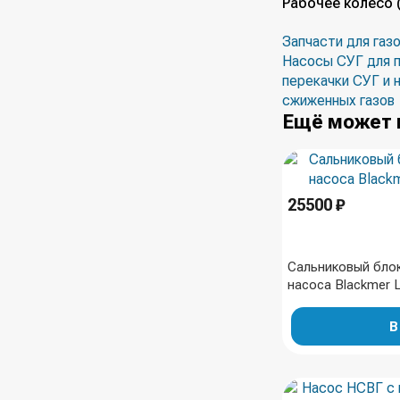
Рабочее колесо (
Запчасти для газ
Насосы СУГ для п
перекачки СУГ и 
сжиженных газов
Ещё может 
25500 ₽
Сальниковый бло
насоса Blackmer L
В