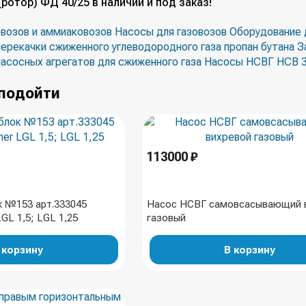
ротор) ФД 40/25 в наличии и под заказ!
овозов и аммиаковозов
Насосы для газовозов
Оборудование д
ерекачки сжиженного углеводородного газа пропан бутана
З
насосных агрегатов для сжиженного газа
Насосы НСВГ НСВ 32
подойти
113000 ₽
к №153 арт.333045
Насос НСВГ самовсасывающий 
GL 1,5; LGL 1,25
газовый
 корзину
В корзину