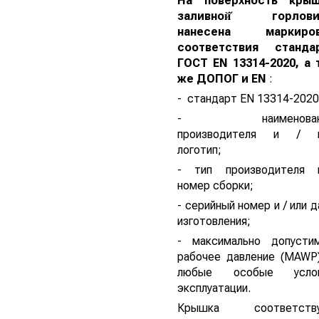
На поверхность кры
заливной̆ горлови
нанесена маркиров
соответствия станда
ГОСТ EN 13314-2020, а 
же
ДОПОГ и EN
:
- стандарт EN 13314-2020
- наименован
производителя и / 
логотип;
- тип производителя 
номер сборки;
- серийный номер и / или 
изготовления;
- максимально допусти
рабочее давление (MAWP)
любые особые услов
эксплуатации.
Крышка соответству