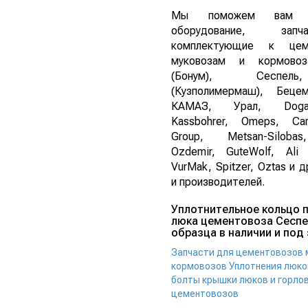
Мы поможем вам п
оборудование, за
комплектующие к цеме
муковозам и кормово
(Бонум), Сеспе
(Кузполимермаш), Беце
КАМАЗ, Урал, Dogan
Kassbohrer, Omeps, Ca
Group, Metsan-Siloba
Ozdemir, GuteWolf, Ali 
VurMak, Spitzer, Oztas и 
и производителей.
Уплотнительное кольцо 
люка цементовоза Сеспе
образца в наличии и под 
Запчасти для цементовозов 
кормовозов
Уплотнения люко
болты крышки люков и горло
цементовозов