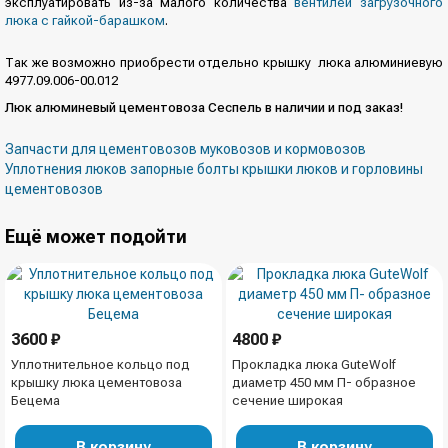
эксплуатировать из-за малого количества
вентилей загрузочного
люка с гайкой-барашком
.
Так же возможно приобрести отдельно крышку люка алюминиевую
4977.09.006-00.012
Люк алюминевый цементовоза Сеспель в наличии и под заказ!
Запчасти для цементовозов муковозов и кормовозов
Уплотнения люков запорные болты крышки люков и горловины
цементовозов
Ещё может подойти
3600 ₽
4800 ₽
Уплотнительное кольцо под
Прокладка люка GuteWolf
крышку люка цементовоза
диаметр 450 мм П- образное
Бецема
сечение широкая
В корзину
В корзину