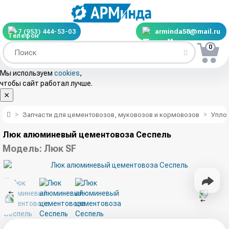
+7 (953) 444-53-03
arminda58@mail.ru
0
Мы используем
cookies
,
чтобы сайт работал лучше.
Запчасти для цементовозов, муковозов и кормовозов
Упло
Люк алюминевый цементовоза Сеспель
Модель:
Люк SF