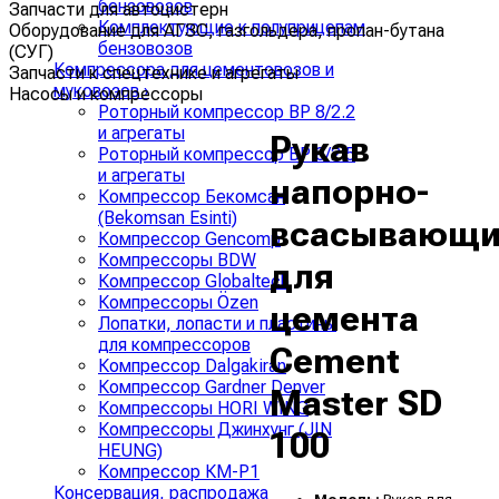
бензовозов
Запчасти для автоцистерн
Комплектующие к полуприцепам
Оборудование для АГЗС, газгольдера, пропан-бутана
бензовозов
(СУГ)
Компрессора для цементовозов и
Запчасти к спецтехнике и агрегаты
муковозов
›
Насосы и компрессоры
Роторный компрессор ВР 8/2.2
и агрегаты
Рукав
Роторный компрессор ВР 8/2.5
и агрегаты
напорно-
Компрессор Бекомсан
(Bekomsan Esinti)
всасывающ
Компрессор Gencomp
Компрессоры BDW
для
Компрессор Globaltech
Компрессоры Özen
цемента
Лопатки, лопасти и пластины
для компрессоров
Cement
Компрессор Dalgakiran
Компрессор Gardner Denver
Master SD
Компрессоры HORI WING
Компрессоры Джинхунг (JIN
100
HEUNG)
Компрессор КМ-Р1
Консервация, распродажа