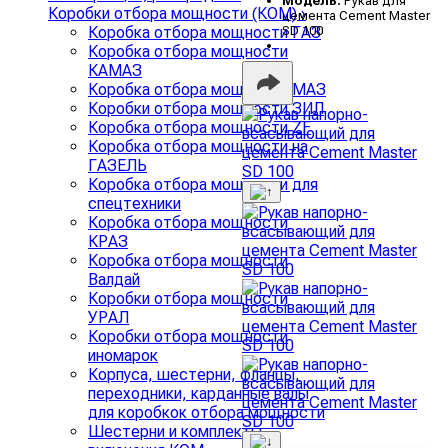
Модель:
Рукав для
Коробки отбора мощности (КОМ)
›
цемента Cement Master
SD 100
Коробка отбора мощности ГАЗ
Коробка отбора мощности
КАМАЗ
Коробка отбора мощности МАЗ
Коробки отбора мощности ЗИЛ
Коробка отбора мощности ZF
Коробка отбора мощности на
ГАЗЕЛЬ
Коробка отбора мощности для
спецтехники
Коробка отбора мощности
КРАЗ
Коробка отбора мощности
Валдай
Коробки отбора мощности
УРАЛ
Коробки отбора мощности
иномарок
Корпуса, шестерни, фланцы,
переходники, карданные валы
для коробкок отбора мощности
Шестерни и комплекты