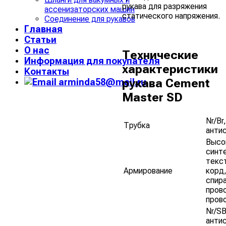
рукава для разряжения
ассенизаторских машин
статического напряжения.
Соединение для рукавов
Главная
Статьи
О нас
Технические
Информация для покупателя
характеристики
Контакты
рукава Cement
arminda58@mail.ru
Master SD
Nr/Br
Трубка
анти
Высо
синт
текс
Армирование
корд,
спира
пров
пров
Nr/SB
анти