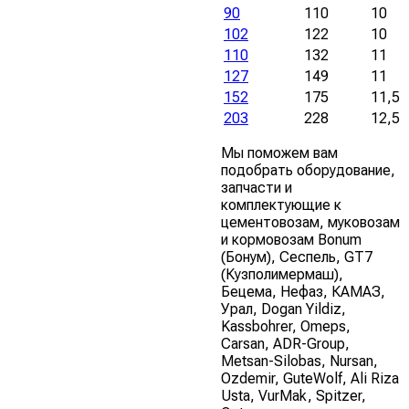
90
110
10
102
122
10
110
132
11
127
149
11
152
175
11,5
203
228
12,5
Мы поможем вам
подобрать оборудование,
запчасти и
комплектующие к
цементовозам, муковозам
и кормовозам Bonum
(Бонум), Сеспель, GT7
(Кузполимермаш),
Бецема, Нефаз, КАМАЗ,
Урал, Dogan Yildiz,
Kassbohrer, Omeps,
Carsan, ADR-Group,
Metsan-Silobas, Nursan,
Ozdemir, GuteWolf, Ali Riza
Usta, VurMak, Spitzer,