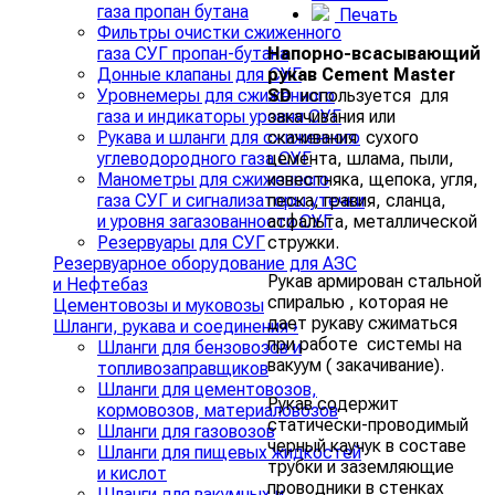
газа пропан бутана
Печать
Фильтры очистки сжиженного
Напорно-всасывающий
газа СУГ пропан-бутана
рукав Cement Master
Донные клапаны для СУГ
SD
используется для
Уровнемеры для сжиженного
закачивания или
газа и индикаторы уровня СУГ
скачивания сухого
Рукава и шланги для сжиженного
цемента, шлама, пыли,
углеводородного газа СУГ
известняка, щепока, угля,
Манометры для сжиженного
песка, гравия, сланца,
газа СУГ и сигнализаторы утечки
асфальта, металлической
и уровня загазованности СУГ
стружки.
Резервуары для СУГ
Резервуарное оборудование для АЗС
Рукав армирован стальной
и Нефтебаз
спиралью , которая не
Цементовозы и муковозы
дает рукаву сжиматься
Шланги, рукава и соединения
›
при работе системы на
Шланги для бензовозов и
вакуум ( закачивание).
топливозаправщиков
Шланги для цементовозов,
Рукав содержит
кормовозов, материаловозов
статически-проводимый
Шланги для газовозов
черный каучук в составе
Шланги для пищевых жидкостей
трубки и заземляющие
и кислот
проводники в стенках
Шланги для вакумных и