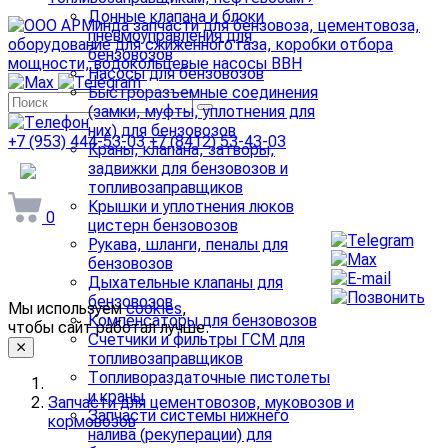
Донные клапана и блоки
пневмоуправления для
бензовозов
Насосы для бензовозов
Быстроразъемные соединения
(замки, муфты, уплотнения для
них) для бензовозов
+7 (953) 444-53-03
+7 (8412) 53-43-03
Краны, клапана, затворы,
задвижки для бензовозов и
arminda58@mail.ru
топливозаправщиков
Крышки и уплотнения люков
0
цистерн бензовозов
Рукава, шланги, пеналы для
бензовозов
Дыхательные клапаны для
бензовозов
Мы используем
cookies
,
Компенсаторы для бензовозов
чтобы сайт работал лучше.
Счетчики и фильтры ГСМ для
топливозаправщиков
Топливораздаточные пистолеты
и краны
Запчасти для цементовозов, муковозов и
Запчасти системы нижнего
кормовозов
налива (рекуперации) для