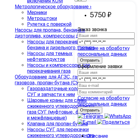
включения КОМ
Метрологическое оборудование
›
Мерники
5750 ₽
Метроштоки
Рулетка с поверкой
Заказ звонка
Насосы для пропана, бензина и
дизтоплива, компрессоры для СУГ
›
Насосы для перекачивания
бензина и дизельного топлива
Согласие на обработку
Насосы для темных
персональных данных
нефтепродуктов
Насосы и компрессоры для
Оформление заявки
перекачивания газа
Оборудование для АГЗС, газгольдера,
газовоза, пропан-бутана (СУГ)
›
Газораздаточные колонки для
СУГ и запчасти к ним
Согласие на обработку
Шаровые краны для слива
персональных данных
сжиженного углеводородного
газа СУГ (муфтовые, фланцевые
и межфланцевые)
Клапана для пропан-бутана
Насосы СУГ для перекачки
сжиженного углеводородного
Описание