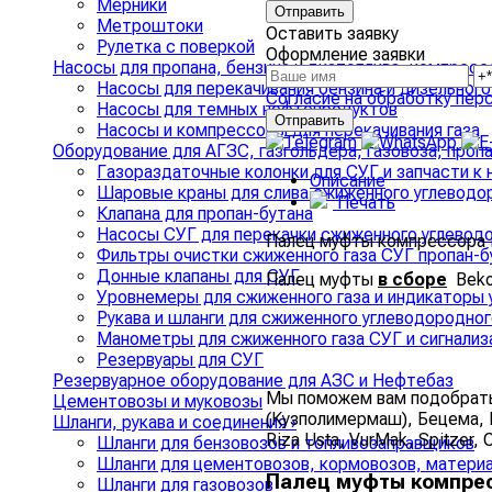
Мерники
Метроштоки
Оставить заявку
Рулетка с поверкой
Оформление заявки
Насосы для пропана, бензина и дизтоплива, компрес
Насосы для перекачивания бензина и дизельного
Согласие на обработку пер
Насосы для темных нефтепродуктов
Насосы и компрессоры для перекачивания газа
Оборудование для АГЗС, газгольдера, газовоза, проп
Газораздаточные колонки для СУГ и запчасти к 
Описание
Шаровые краны для слива сжиженного углеводо
Печать
Клапана для пропан-бутана
Насосы СУГ для перекачки сжиженного углеводо
Палец муфты компрессора Be
Фильтры очистки сжиженного газа СУГ пропан-б
Донные клапаны для СУГ
Палец муфты
в сборе
Bekom
Уровнемеры для сжиженного газа и индикаторы 
Рукава и шланги для сжиженного углеводородног
Манометры для сжиженного газа СУГ и сигнализ
Резервуары для СУГ
Резервуарное оборудование для АЗС и Нефтебаз
Мы поможем вам подобрать 
Цементовозы и муковозы
(Кузполимермаш), Бецема, Не
Шланги, рукава и соединения
›
Riza Usta, VurMak, Spitzer,
Шланги для бензовозов и топливозаправщиков
Шланги для цементовозов, кормовозов, матери
Палец муфты компресс
Шланги для газовозов