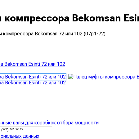
компрессора Bekomsan Esint
 компрессора Bekomsan 72 или 102 (07p1-72)
анные валы для коробкок отбора мощности
сональных данных