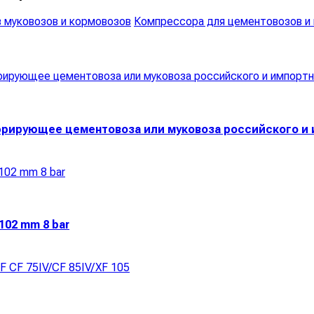
 муковозов и кормовозов
Компрессора для цементовозов и
рирующее цементовоза или муковоза российского и 
 102 mm 8 bar