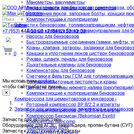
Манометры, вакуумметры
Рукава, шланги, пеналы для автоцистерн
Уплотнения люков, запорные болты, крышки люк
Комплектующие к полуприцепам
Запчасти к бензовозам, топливозаправщикам, нефте
Донные клапана и блоки пневмоуправления для 
+7 (953) 444-53-03
+7 (8412) 53-43-03
Насосы для бензовозов
arminda58@mail.ru
Быстроразъемные соединения (замки, муфты, уп
Краны, клапана, затворы, задвижки для бензово
Крышки и уплотнения люков цистерн бензовозов
0
Рукава, шланги, пеналы для бензовозов
Дыхательные клапаны для бензовозов
Компенсаторы для бензовозов
Счетчики и фильтры ГСМ для топливозаправщик
Мы используем
cookies
,
Топливораздаточные пистолеты и краны
чтобы сайт работал лучше.
Запчасти системы нижнего налива (рекуперации)
Комплектующие к полуприцепам бензовозов
Компрессора для цементовозов и муковозов
›
Роторный компрессор ВР 8/2.2 и агрегаты
Запчасти для цементовозов, муковозов и кормовозов
Роторный компрессор ВР 8/2.5 и агрегаты
Компрессор Бекомсан (Bekomsan Esinti)
Запчасти для автоцистерн
Компрессор Gencomp
Оборудование для АГЗС, газгольдера, пропан-бутана (СУГ)
Компрессоры BDW
Запчасти к спецтехнике и агрегаты
Компрессор Globaltech