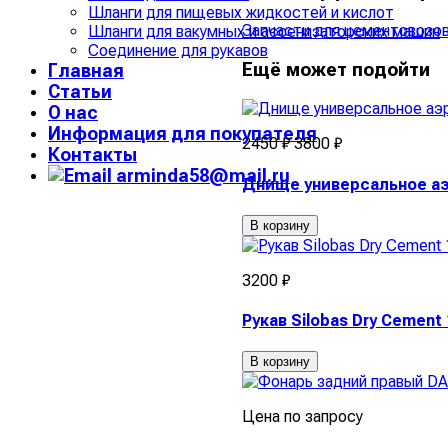
Шланги для пищевых жидкостей и кислот
Запчасти для цементовозов
Шланги для вакумных и ассенизаторских машин
Соединение для рукавов
Ещё может подойти
Главная
Статьи
О нас
Информация для покупателя
2450 ₽
3800 ₽
Контакты
arminda58@mail.ru
Днище универсальное аэ
В корзину
3200 ₽
Рукав Silobas Dry Cement
В корзину
Цена по запросу