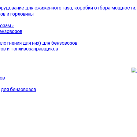
ов и горловины
возам
›
бензовозов
лотнения для них) для бензовозов
зов и топливозаправщиков
ов
 для бензовозов