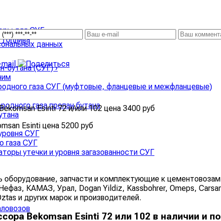
соры для СУГ
›
 топлива
сональных данных
ан-бутана (СУГ)
›
ним
родного газа СУГ (муфтовые, фланцевые и межфланцевые)
родного газа пропан бутана
komsan Esinti 72 и/или 102 цена 3400 руб
утана
san Esinti цена 5200 руб
уровня СУГ
о газа СУГ
аторы утечки и уровня загазованности СУГ
оборудование, запчасти и комплектующие к цементовозам,
фаз, КАМАЗ, Урал, Dogan Yildiz, Kassbohrer, Omeps, Carsan,
 Oztas и других марок и производителей.
аловозов
ора Bekomsan Esinti 72 или 102 в наличии и по