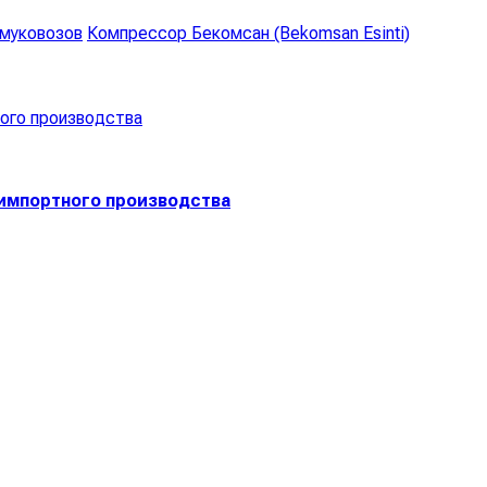
 муковозов
Компрессор Бекомсан (Bekomsan Esinti)
импортного производства