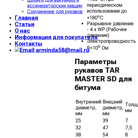
периодическом
ассенизаторских машин
использовании до
Соединение для рукавов
o
Главная
+180
C
Разрывное давление
Статьи
- 4 х WP (Рабочее
О нас
давление)
Информация для покупателя
Электропроводность
Контакты
6
R<10
Ом
arminda58@mail.ru
Параметры
рукавов TAR
MASTER SD для
битума
Внутренний
Внешний
Толщ
диаметр,
диаметр,
мм
мм
мм
25
39
7
32
47
7,5
38
54
8