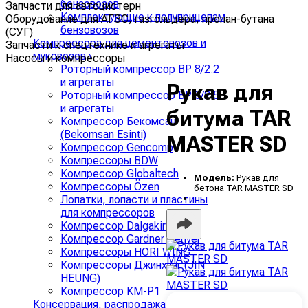
бензовозов
Запчасти для автоцистерн
Комплектующие к полуприцепам
Оборудование для АГЗС, газгольдера, пропан-бутана
бензовозов
(СУГ)
Компрессора для цементовозов и
Запчасти к спецтехнике и агрегаты
муковозов
›
Насосы и компрессоры
Роторный компрессор ВР 8/2.2
и агрегаты
Рукав для
Роторный компрессор ВР 8/2.5
и агрегаты
битума TAR
Компрессор Бекомсан
(Bekomsan Esinti)
MASTER SD
Компрессор Gencomp
Компрессоры BDW
Компрессор Globaltech
Модель:
Рукав для
Компрессоры Özen
бетона TAR MASTER SD
Лопатки, лопасти и пластины
для компрессоров
Компрессор Dalgakiran
Компрессор Gardner Denver
Компрессоры HORI WING
Компрессоры Джинхунг (JIN
HEUNG)
Компрессор КМ-Р1
Консервация, распродажа