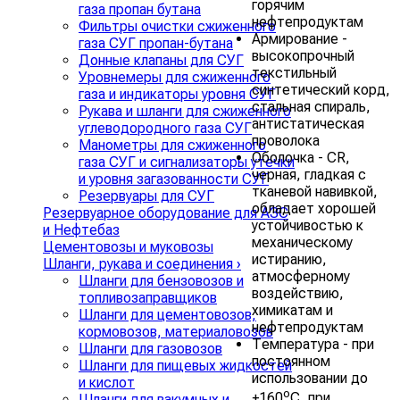
горячим
газа пропан бутана
нефтепродуктам
Фильтры очистки сжиженного
Армирование -
газа СУГ пропан-бутана
высокопрочный
Донные клапаны для СУГ
текстильный
Уровнемеры для сжиженного
синтетический корд,
газа и индикаторы уровня СУГ
стальная спираль,
Рукава и шланги для сжиженного
антистатическая
углеводородного газа СУГ
проволока
Манометры для сжиженного
Оболочка - CR,
газа СУГ и сигнализаторы утечки
черная, гладкая с
и уровня загазованности СУГ
тканевой навивкой,
Резервуары для СУГ
обладает хорошей
Резервуарное оборудование для АЗС
устойчивостью к
и Нефтебаз
механическому
Цементовозы и муковозы
истиранию,
Шланги, рукава и соединения
›
атмосферному
Шланги для бензовозов и
воздействию,
топливозаправщиков
химикатам и
Шланги для цементовозов,
нефтепродуктам
кормовозов, материаловозов
Температура - при
Шланги для газовозов
постоянном
Шланги для пищевых жидкостей
использовании до
и кислот
o
+160
C, при
Шланги для вакумных и