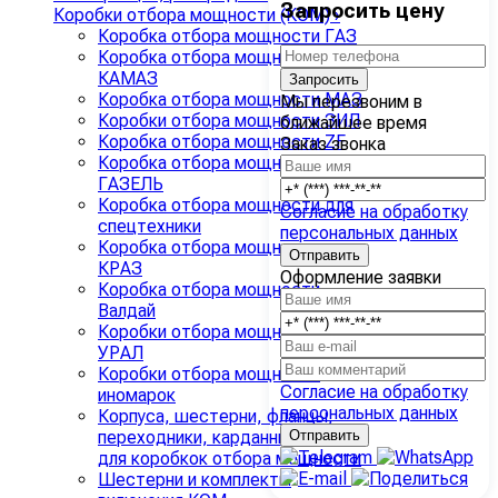
Запросить цену
Коробки отбора мощности (КОМ)
›
Коробка отбора мощности ГАЗ
Коробка отбора мощности
КАМАЗ
Запросить
Коробка отбора мощности МАЗ
Мы перезвоним в
Коробки отбора мощности ЗИЛ
ближайшее время
Коробка отбора мощности ZF
Заказ звонка
Коробка отбора мощности на
ГАЗЕЛЬ
Коробка отбора мощности для
Согласие на обработку
спецтехники
персональных данных
Коробка отбора мощности
КРАЗ
Оформление заявки
Коробка отбора мощности
Валдай
Коробки отбора мощности
УРАЛ
Коробки отбора мощности
Согласие на обработку
иномарок
персональных данных
Корпуса, шестерни, фланцы,
переходники, карданные валы
для коробкок отбора мощности
Шестерни и комплекты