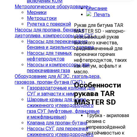
включения КОМ
Метрологическое оборудование
›
Описание
Мерники
Печать
Метроштоки
Рулетка с поверкой
Рукав для битума TAR
Насосы для пропана, бензина и
MASTER SD - напорно-
дизтоплива, компрессоры для СУГ
›
всасывающий рукав
Насосы для перекачивания
высокого качества,
бензина и дизельного топлива
предназначенный для
Насосы для темных
перекачки горячих
нефтепродуктов
нефтепродуктов, таких
Насосы и компрессоры для
как битум, асфальт и
перекачивания газа
масло.
Оборудование для АГЗС, газгольдера,
газовоза, пропан-бутана (СУГ)
›
Особенности
Газораздаточные колонки для
рукава TAR
СУГ и запчасти к ним
Шаровые краны для слива
MASTER SD
сжиженного углеводородного
газа СУГ (муфтовые, фланцевые
Трубка - акриловая
и межфланцевые)
резина с
Клапана для пропан-бутана
непревзойденной
Насосы СУГ для перекачки
устойчивостью к
сжиженного углеводородного