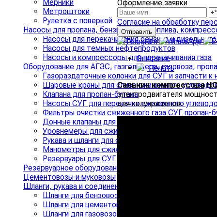
Мерники
Оформление заявки
Метроштоки
Рулетка с поверкой
Согласие на обработку пер
Насосы для пропана, бензина и дизтоплива, компрес
Насосы для перекачивания бензина и дизельного
Насосы для темных нефтепродуктов
Насосы и компрессоры для перекачивания газа
Описание
Оборудование для АГЗС, газгольдера, газовоза, проп
Печать
Газораздаточные колонки для СУГ и запчасти к 
Сальник компрессора HO
Шаровые краны для слива сжиженного углеводо
электродвигателя мощность
Клапана для пропан-бутана
для полуприцепов.
Насосы СУГ для перекачки сжиженного углеводо
Фильтры очистки сжиженного газа СУГ пропан-б
Донные клапаны для СУГ
Уровнемеры для сжиженного газа и индикаторы 
Рукава и шланги для сжиженного углеводородног
Манометры для сжиженного газа СУГ и сигнализ
Резервуары для СУГ
Резервуарное оборудование для АЗС и Нефтебаз
Цементовозы и муковозы
Шланги, рукава и соединения
›
Шланги для бензовозов и топливозаправщиков
Шланги для цементовозов, кормовозов, матери
Шланги для газовозов