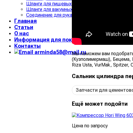
Шланги для пищевых жидкостей и кислот
Шланги для вакумных и ассенизаторских машин
Соединение для рукавов
Главная
Статьи
О нас
Информация для покупателя
Контакты
arminda58@mail.ru
Мы поможем вам подобрать 
(Кузполимермаш), Бецема, Не
Riza Usta, VurMak, Spitzer,
Сальник цилиндра пер
Запчасти для цементов
Ещё может подойти
Цена по запросу