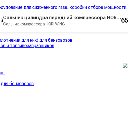
ов и горловины
Сальник цилиндра передний компрессора HORI WING 603
65
возам
›
Сальник компрессора HORI WING
бензовозов
лотнения для них) для бензовозов
зов и топливозаправщиков
ов
 для бензовозов