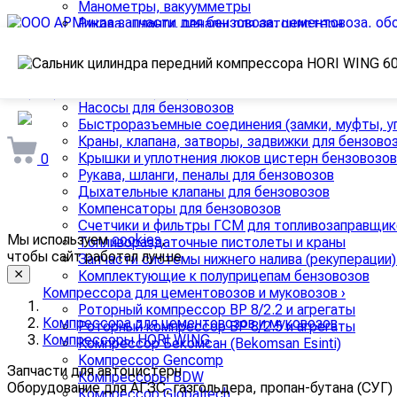
Манометры, вакуумметры
Рукава, шланги, пеналы для автоцистерн
Уплотнения люков, запорные болты, крышки люк
Комплектующие к полуприцепам
Запчасти к бензовозам, топливозаправщикам, нефте
Донные клапана и блоки пневмоуправления для 
+7 (953) 444-53-03
+7 (8412) 53-43-03
Насосы для бензовозов
arminda58@mail.ru
Быстроразъемные соединения (замки, муфты, уп
Краны, клапана, затворы, задвижки для бензово
Крышки и уплотнения люков цистерн бензовозов
0
Рукава, шланги, пеналы для бензовозов
Дыхательные клапаны для бензовозов
Компенсаторы для бензовозов
Счетчики и фильтры ГСМ для топливозаправщик
Мы используем
cookies
,
Топливораздаточные пистолеты и краны
чтобы сайт работал лучше.
Запчасти системы нижнего налива (рекуперации)
Комплектующие к полуприцепам бензовозов
Компрессора для цементовозов и муковозов
›
Роторный компрессор ВР 8/2.2 и агрегаты
Компрессора для цементовозов и муковозов
Роторный компрессор ВР 8/2.5 и агрегаты
Компрессоры HORI WING
Компрессор Бекомсан (Bekomsan Esinti)
Компрессор Gencomp
Запчасти для автоцистерн
Компрессоры BDW
Оборудование для АГЗС, газгольдера, пропан-бутана (СУГ)
Компрессор Globaltech