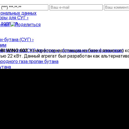
сональных данных
соры для СУГ
›
 топлива
ан-бутана (СУГ)
›
ним
RI WING 603
. Компрессорная станция на базе к японского 
родного газа СУГ (муфтовые, фланцевые и межфланцевые)
ю 22 кВт. Данный агрегат был разработан как альтернатив
родного газа пропан бутана
утана
уровня СУГ
о газа СУГ
аторы утечки и уровня загазованности СУГ
аловозов