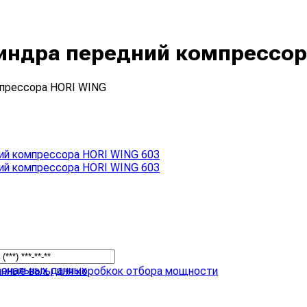
индра передний компрессор
мпрессора HORI WING
сональных данных
анные валы для коробкок отбора мощности