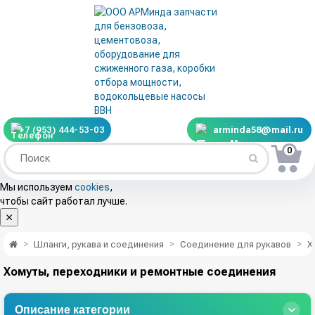
+7 (953) 444-53-03
arminda58@mail.ru
0
Мы используем
cookies
,
чтобы сайт работал лучше.
Шланги, рукава и соединения
Соединение для рукавов
Х
Хомуты, переходники и ремонтные соединения
Описание категории