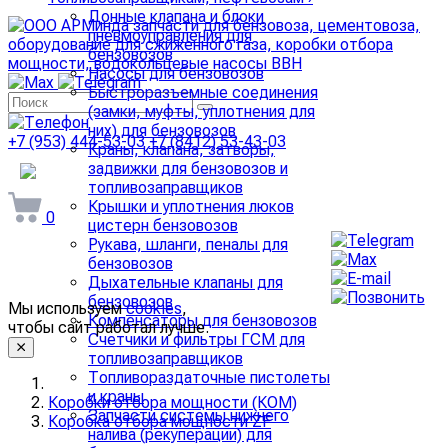
Донные клапана и блоки
пневмоуправления для
бензовозов
Насосы для бензовозов
Быстроразъемные соединения
(замки, муфты, уплотнения для
них) для бензовозов
+7 (953) 444-53-03
+7 (8412) 53-43-03
Краны, клапана, затворы,
задвижки для бензовозов и
arminda58@mail.ru
топливозаправщиков
Крышки и уплотнения люков
0
цистерн бензовозов
Рукава, шланги, пеналы для
бензовозов
Дыхательные клапаны для
бензовозов
Мы используем
cookies
,
Компенсаторы для бензовозов
чтобы сайт работал лучше.
Счетчики и фильтры ГСМ для
топливозаправщиков
Топливораздаточные пистолеты
и краны
Коробки отбора мощности (КОМ)
Запчасти системы нижнего
Коробка отбора мощности ZF
налива (рекуперации) для