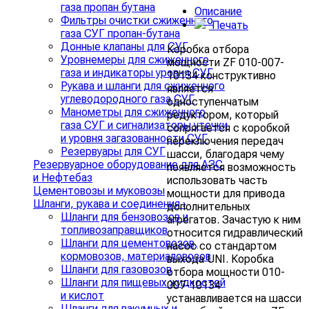
газа пропан бутана
Описание
Фильтры очистки сжиженного
Печать
газа СУГ пропан-бутана
Донные клапаны для СУГ
Коробка отбора
Уровнемеры для сжиженного
мощности ZF 010-007-
газа и индикаторы уровня СУГ
10134 конструктивно
Рукава и шланги для сжиженного
является
углеводородного газа СУГ
одноступенчатым
Манометры для сжиженного
редуктором, который
газа СУГ и сигнализаторы утечки
сопрягается с коробкой
и уровня загазованности СУГ
переключения передач
Резервуары для СУГ
шасси, благодаря чему
Резервуарное оборудование для АЗС
появляется возможность
и Нефтебаз
использовать часть
Цементовозы и муковозы
мощности для привода
Шланги, рукава и соединения
›
дополнительных
Шланги для бензовозов и
агрегатов. Зачастую к ним
топливозаправщиков
относится гидравлический
Шланги для цементовозов,
насос со стандартом
кормовозов, материаловозов
выхода UNI. Коробка
Шланги для газовозов
отбора мощности 010-
Шланги для пищевых жидкостей
007-10134
и кислот
устанавливается на шасси
Шланги для вакумных и