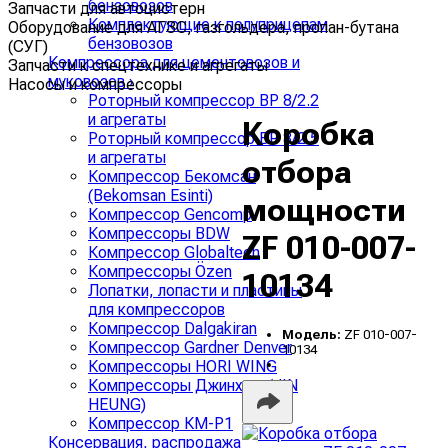
бензовозов
Запчасти для автоцистерн
Комплектующие к полуприцепам
Оборудование для АГЗС, газгольдера, пропан-бутана
бензовозов
(СУГ)
Компрессора для цементовозов и
Запчасти к спецтехнике и агрегаты
муковозов
›
Насосы и компрессоры
Роторный компрессор ВР 8/2.2
и агрегаты
Коробка
Роторный компрессор ВР 8/2.5
и агрегаты
отбора
Компрессор Бекомсан
(Bekomsan Esinti)
мощности
Компрессор Gencomp
Компрессоры BDW
ZF 010-007-
Компрессор Globaltech
Компрессоры Özen
10134
Лопатки, лопасти и пластины
для компрессоров
Компрессор Dalgakiran
Модель:
ZF 010-007-
Компрессор Gardner Denver
10134
Компрессоры HORI WING
Компрессоры Джинхунг (JIN
HEUNG)
Компрессор КМ-Р1
Консервация, распродажа