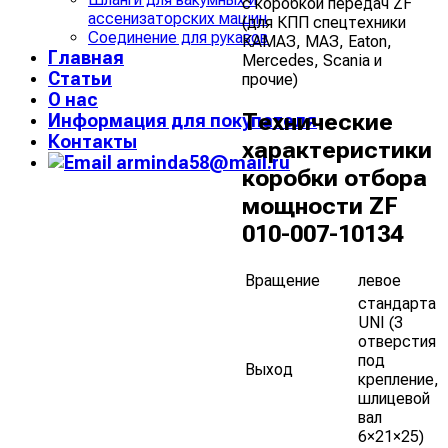
с коробкой передач ZF
ассенизаторских машин
(для КПП спецтехники
Соединение для рукавов
КАМАЗ, МАЗ, Eaton,
Главная
Mercedes, Scania и
Статьи
прочие)
О нас
Технические
Информация для покупателя
Контакты
характеристики
arminda58@mail.ru
коробки отбора
мощности ZF
010-007-10134
Вращение
левое
стандарта
UNI (3
отверстия
под
Выход
крепление,
шлицевой
вал
6×21×25)