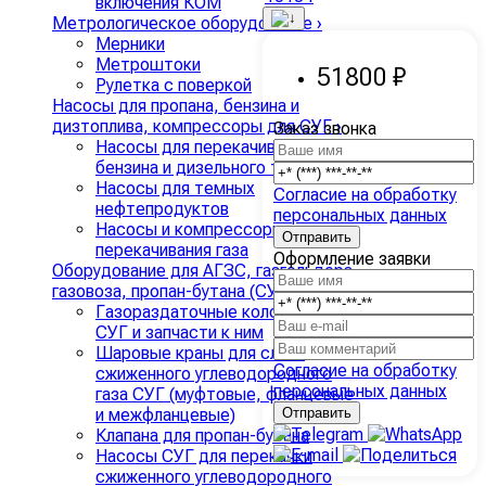
включения КОМ
Метрологическое оборудование
›
Мерники
Метроштоки
51800 ₽
Рулетка с поверкой
Насосы для пропана, бензина и
дизтоплива, компрессоры для СУГ
›
Заказ звонка
Насосы для перекачивания
бензина и дизельного топлива
Насосы для темных
Согласие на обработку
нефтепродуктов
персональных данных
Насосы и компрессоры для
перекачивания газа
Оформление заявки
Оборудование для АГЗС, газгольдера,
газовоза, пропан-бутана (СУГ)
›
Газораздаточные колонки для
СУГ и запчасти к ним
Шаровые краны для слива
Согласие на обработку
сжиженного углеводородного
персональных данных
газа СУГ (муфтовые, фланцевые
и межфланцевые)
Клапана для пропан-бутана
Насосы СУГ для перекачки
сжиженного углеводородного