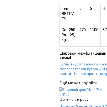
Тип
L
G
H
BBTKV-
FS
Dn 250
470
1100
37
Pn 25,
40
Шаровой межфланцевый к
заказ!
Запчасти для газовозов и а
газовоза пропан-бутана (СУГ)
шланги
Шаровые краны для п
Ещё может подойти
Цена по запросу
Шаровой кран Pilzno Z