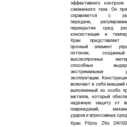
эффективного контроля 
сжиженного газа. Он пр
справляется с зад
передачи, регулиров
перекрытия сред раз
консистенции и темпер
Кран представляет 
прочный элемент упра
потоком, созданн
высокопрочных матер
способных выдерж
экстремальные ус
эксплуатации. Конструкци
включает в себя внешний 
выполненный из особо п
металла, который обесп
надежную защиту от в
повреждений, механи
ударов и агрессивных сред
Кран Pilzno ZKs DN10