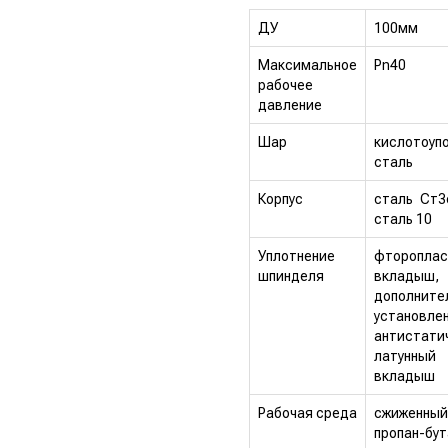
ДУ
100мм
Максимальное
Pn40
рабочее
давление
Шар
кислотоуп
сталь
Корпус
сталь Ст3
сталь 10
Уплотнение
фторопла
шпинделя
вкладыш,
дополните
установле
антистати
латунный
вкладыш
Рабочая среда
сжиженны
пропан-бут