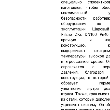
специально спроектир
изготовлен, чтобы обес
максимальный ур
безопасности работн
оборудования во 
эксплуатации. Шаровы
Pilzno ZKs DN100 Pn40
прочную и наде
конструкцию, ко
выдерживает экстрем
температуры, высокое д
и агрессивные среды. О
справляется с пере
давления, благодаря 
конструкции, в которой
образует гермет
уплотнение внутри рез
втулки. Также, кран имеет
из стали, который дополн
укрепляет систему. Он о