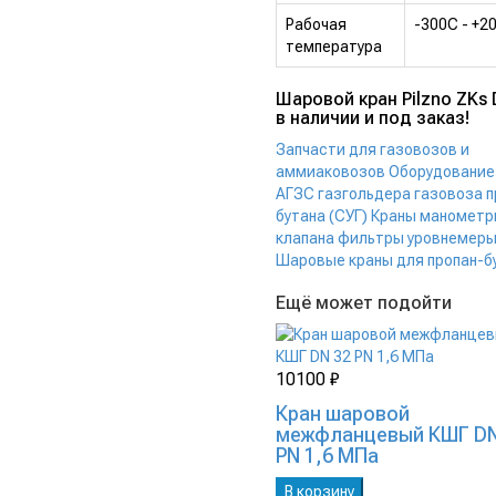
Рабочая
-300С - +2
температура
Шаровой кран Pilzno ZKs
в наличии и под заказ!
Запчасти для газовозов и
аммиаковозов
Оборудование
АГЗС газгольдера газовоза п
бутана (СУГ)
Краны манометр
клапана фильтры уровнемеры
Шаровые краны для пропан-б
Ещё может подойти
10100 ₽
Кран шаровой
межфланцевый КШГ DN
PN 1,6 МПа
В корзину