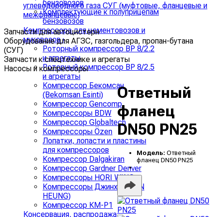
бензовозов
углеводородного газа СУГ (муфтовые, фланцевые и
Комплектующие к полуприцепам
межфланцевые)
бензовозов
Компрессора для цементовозов и
Запчасти для автоцистерн
муковозов
›
Оборудование для АГЗС, газгольдера, пропан-бутана
Роторный компрессор ВР 8/2.2
(СУГ)
и агрегаты
Запчасти к спецтехнике и агрегаты
Роторный компрессор ВР 8/2.5
Насосы и компрессоры
и агрегаты
Компрессор Бекомсан
Ответный
(Bekomsan Esinti)
Компрессор Gencomp
фланец
Компрессоры BDW
Компрессор Globaltech
DN50 PN25
Компрессоры Özen
Лопатки, лопасти и пластины
для компрессоров
Модель:
Ответный
Компрессор Dalgakiran
фланец DN50 PN25
Компрессор Gardner Denver
Компрессоры HORI WING
Компрессоры Джинхунг (JIN
HEUNG)
Компрессор КМ-Р1
Консервация, распродажа