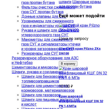
шланги
Шаровые краны
газа пропан бутана
для пропан-бутана
Фильтры очистки сжиженного
газа СУГ пропан-бутана
Ещё может подойти
Донные клапаны для СУГ
Уровнемеры для сжиженного
газа и индикаторы уровня СУГ
Рукава и шланги для сжиженного
углеводородного газа СУГ
Цена по запросу
Манометры для сжиженного
газа СУГ и сигнализаторы утечки
и уровня загазованности СУГ
Шаровой кран Pilzno ZKs
Резервуары для СУГ
DN100
Резервуарное оборудование для АЗС
и Нефтебаз
В корзину
Цементовозы и муковозы
Шланги, рукава и соединения
›
Шланги для бензовозов и
топливозаправщиков
Шланги для цементовозов,
10100 ₽
кормовозов, материаловозов
Шланги для газовозов
Кран шаровой
Шланги для пищевых жидкостей
межфланцевый КШГ DN 32
и кислот
PN 1,6 МПа
Шланги для вакумных и