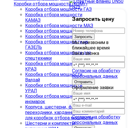
Коробки отбора мощности (КОМ)
›
Коробка отбора мощности ГАЗ
Коробка отбора мощности
Запросить цену
КАМАЗ
Коробка отбора мощности МАЗ
Коробки отбора мощности ЗИЛ
Коробка отбора мощности ZF
Запросить
Коробка отбора мощности на
Мы перезвоним в
ГАЗЕЛЬ
ближайшее время
Коробка отбора мощности для
Заказ звонка
спецтехники
Коробка отбора мощности
КРАЗ
Согласие на обработку
Коробка отбора мощности
персональных данных
Валдай
Коробки отбора мощности
Оформление заявки
УРАЛ
Коробки отбора мощности
иномарок
Корпуса, шестерни, фланцы,
переходники, карданные валы
Согласие на обработку
для коробкок отбора мощности
персональных данных
Шестерни и комплекты