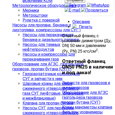
включения КОМ
Метрологическое оборудование
›
Мерники
Метроштоки
Рулетка с поверкой
Описание
Насосы для пропана, бензина и
Печать
дизтоплива, компрессоры для СУГ
›
Насосы для перекачивания
Ответный фланец с
бензина и дизельного топлива
условным диаметром (Ду,
Насосы для темных
DN) 50 мм и давлением
нефтепродуктов
2
(Ру, PN) 25 кгс/см
.
Насосы и компрессоры для
перекачивания газа
Ответный фланец
Оборудование для АГЗС, газгольдера,
DN50 PN25 в наличии
газовоза, пропан-бутана (СУГ)
›
и под заказ!
Газораздаточные колонки для
СУГ и запчасти к ним
Запчасти для газовозов и
Шаровые краны для слива
аммиаковозов
сжиженного углеводородного
Оборудование для АГЗС
газа СУГ (муфтовые, фланцевые
газгольдера газовоза
и межфланцевые)
пропан-бутана (СУГ)
Клапана для пропан-бутана
Краны манометры клапана
Насосы СУГ для перекачки
фильтры уровнемеры
сжиженного углеводородного