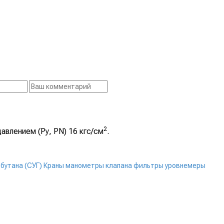
2
авлением (Ру, PN) 16 кгс/см
.
бутана (СУГ)
Краны манометры клапана фильтры уровнемеры