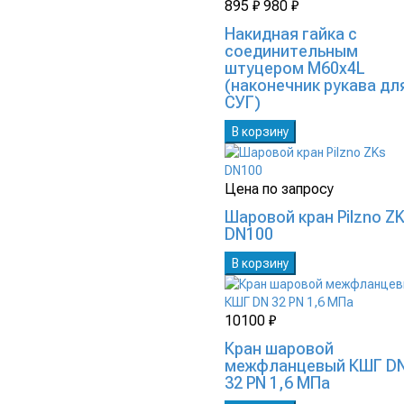
895 ₽
980 ₽
Накидная гайка с
соединительным
штуцером М60х4L
(наконечник рукава дл
СУГ)
В корзину
Цена по запросу
Шаровой кран Pilzno Z
DN100
В корзину
10100 ₽
Кран шаровой
межфланцевый КШГ D
32 PN 1,6 МПа