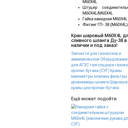
М60Х4L
Штуцер соединитель
М60Х4L/М60Х4L
Гайка накидная М60Х4L
Фитинг ГП- 38 (М60Х4L)
Кран шаровый М60Х4L д
сливного шланга Ду-38 в
наличии и под заказ!
Запчасти для газовозов и
аммиаковозов
Оборудование
для АГЗС газгольдера газов
пропан-бутана (СУГ)
Краны
манометры клапана фильтры
уровнемеры шланги
Шаровые
краны для пропан-бутана
Ещё может подойти