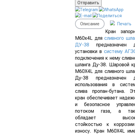
Описание
Печать
Кран запор
M60x4L для
сливного шла
ДУ-38
предназначен д
установки в
систему АГЗ
подключения к нему сливн
шланга Ду-38. Шаровой к
М60Х4L для сливного шла
Ду-38 предназначен 
использования в систе
слива пропан-бутана. Э
кран обеспечивает надеж
и безопасное управле
потоком газа, а та
обладает высок
стойкостью к коррози
износу. Кран М60Х4L им