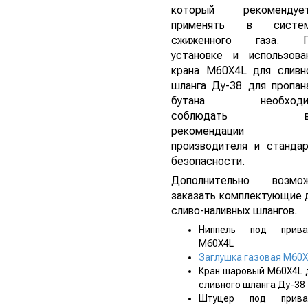
который рекомендуе
применять в систем
сжиженного газа. П
установке и использова
крана М60Х4L для сливн
шланга Ду-38 для пропан
бутана необходи
соблюдать в
рекомендации
производителя и станда
безопасности.
Дополнительно возмо
заказать комплектующие 
сливо-наливных шлангов.
Ниппель под прива
М60Х4L
Заглушка газовая М60Х
Кран шаровый М60Х4L 
сливного шланга Ду-38
Штуцер под прива