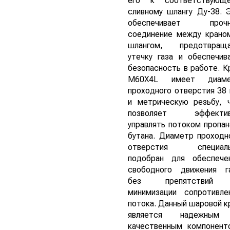
его к соответствующ
сливному шлангу Ду-38. 
обеспечивает прочн
соединение между крано
шлангом, предотвращ
утечку газа и обеспечив
безопасность в работе. К
М60Х4L имеет диаме
проходного отверстия 38
и метрическую резьбу, 
позволяет эффектив
управлять потоком пропан
бутана. Диаметр проходн
отверстия специаль
подобран для обеспече
свободного движения г
без препятствий
минимизации сопротивле
потока. Данный шаровой к
является надежным
качественным компонент