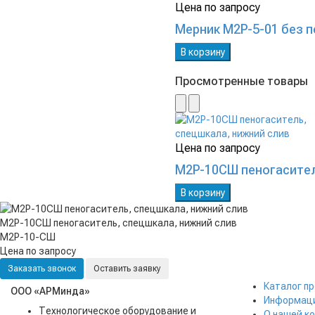
Цена по запросу
Мерник М2Р-5-01 без 
В корзину
Просмотренные товары
Цена по запросу
М2Р-10СШ пеногасител
В корзину
М2Р-10СШ пеногаситель, спецшкала, нижний слив
М2Р-10-СШ
Цена по запросу
Заказать звонок
Оставить заявку
Каталог п
ООО «АРМинда»
Информаци
Технологическое оборудование и
О нашей к