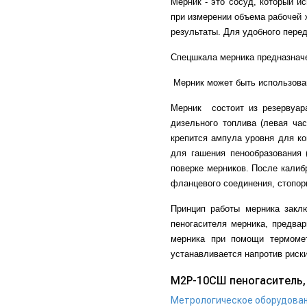
Мерник - это сосуд, который и
при измерении объема рабочей 
результаты. Для удобного перед
Спецшкала мерника предназначе
Мерник может быть использован 
Мерник состоит из резервуара
дизельного топлива (левая ча
крепится ампула уровня для ко
для гашения пенообразования 
поверке мерников. После калиб
фланцевого соединения, стопор
Принцип работы мерника закл
пеногасителя мерника, предва
мерника при помощи термомет
устанавливается напротив риск
М2Р-10СШ пеногаситель, 
Метрологическое оборудова