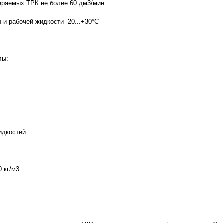
еряемых ТРК не более 60 дм3/мин
и рабочей жидкости -20...+30°С
лы:
идкостей
0 кг/м3