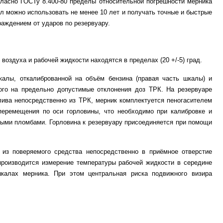
гласно ГОСТу 8.400-80 пределы относительной погрешности мерника
л можно использовать не менее 10 лет и получать точные и быстрые
раждением от ударов по резервуару.
оздуха и рабочей жидкости находятся в пределах (20 +/-5) град.
алы, откалиброванной на объём бензина (правая часть шкалы) и
ного на предельно допустимые отклонения доз ТРК. На резервуаре
лива непосредственно из ТРК, мерник комплектуется пеногасителем
перемещения по оси горловины, что необходимо при калибровке и
ными пломбами. Горловина к резервуару присоединяется при помощи
из поверяемого средства непосредственно в приёмное отверстие
производится измерение температуры рабочей жидкости в середине
алах мерника. При этом центральная риска подвижного визира