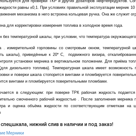
спользуется для проверки ТКР и других дозаторов нефтепродуктов. Со
жидкости равны ±0,1. При условиях правильной эксплуатации мерник 10 
вижения механизма в него встроена кольцевая ручка. Она же служит ог
на для корректировки измерения топлива в холодное время года.
без температурной шкалы, при условии, что температура окружающего в
 . измерительной горловины со смотровым окном, температурной шк
сть шкалы), приведённые к 20* С, подвижного визира, откалиброван
нтроля установки мерника в вертикальном положении. Для приёма топ
(для дизельного топлива). Температурная шкала имеет возможность 
ровки и поверки шкала стопорится винтами и пломбируется поверитель
ится винтами и пломбируется поверительными пломбами.
ючается в следующем: при поверке ТРК рабочая жидкость подается 
рительно смоченного рабочей жидкостью . После заполнения мерника 
ра и оценка объёма жидкости по соответствующим отметкам на шк
и
спецшкала, нижний слив в наличии и под заказ!
ние
Мерники