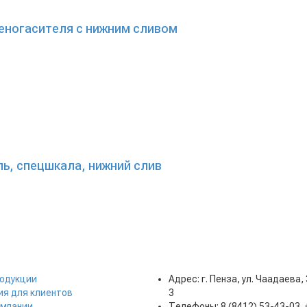
пеногасителя с нижним сливом
ь, спецшкала, нижний слив
родукции
Адрес: г. Пенза, ул. Чаадаева,
я для клиентов
3
омпании
Телефоны: 8 (8412) 53-43-03, 