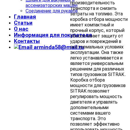
производительность
ассенизаторских машин
транспорта и снизить
Соединение для рукавов
затраты на топливо. Эта
Главная
коробка отбора мощности
Статьи
имеет компактный и
О нас
прочный корпус, который
Информация для покупателя
обеспечивает защиту от
Контакты
ударов и повреждений в
экстремальных условиях
arminda58@mail.ru
эксплуатации. Она также
легко устанавливается и
является универсальным
решением для различных
типов грузовиков SITRAK.
Коробка отбора
мощности для грузовиков
SITRAK позволяет
регулировать мощность
двигателя и управлять
дополнительными
системами вашего
транспорта. Это
позволяет эффективно
использовать мощность