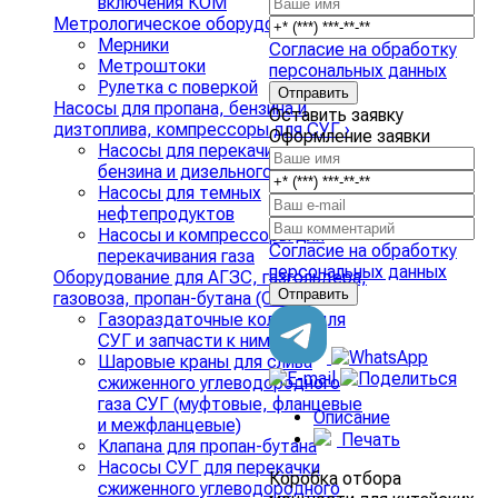
включения КОМ
Метрологическое оборудование
›
Мерники
Согласие на обработку
Метроштоки
персональных данных
Рулетка с поверкой
Насосы для пропана, бензина и
Оставить заявку
дизтоплива, компрессоры для СУГ
›
Оформление заявки
Насосы для перекачивания
бензина и дизельного топлива
Насосы для темных
нефтепродуктов
Насосы и компрессоры для
Согласие на обработку
перекачивания газа
персональных данных
Оборудование для АГЗС, газгольдера,
газовоза, пропан-бутана (СУГ)
›
Газораздаточные колонки для
СУГ и запчасти к ним
Шаровые краны для слива
сжиженного углеводородного
газа СУГ (муфтовые, фланцевые
Описание
и межфланцевые)
Печать
Клапана для пропан-бутана
Насосы СУГ для перекачки
Коробка отбора
сжиженного углеводородного