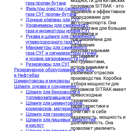
мощности для китайских
газа пропан бутана
грузовиков SITRAK - это
Фильтры очистки сжиженного
надежное и эффективное
газа СУГ пропан-бутана
оборудование для
Донные клапаны для СУГ
автотранспорта. Она
Уровнемеры для сжиженного
разработана для больших
газа и индикаторы уровня СУГ
грузовиков и
Рукава и шланги для сжиженного
предназначена для
углеводородного газа СУГ
управления
Манометры для сжиженного
дополнительными
газа СУГ и сигнализаторы утечки
системами и
и уровня загазованности СУГ
инструментами,
Резервуары для СУГ
используемыми в
Резервуарное оборудование для АЗС
различных отраслях
и Нефтебаз
производства. Коробка
Цементовозы и муковозы
отбора мощности для
Шланги, рукава и соединения
›
грузовиков SITRAK имеет
Шланги для бензовозов и
превосходные
топливозаправщиков
технические
Шланги для цементовозов,
характеристики и
кормовозов, материаловозов
сочетает в себе
Шланги для газовозов
надежность, мощность и
Шланги для пищевых жидкостей
долговечность. Она
и кислот
позволяет увеличить
Шланги для вакумных и