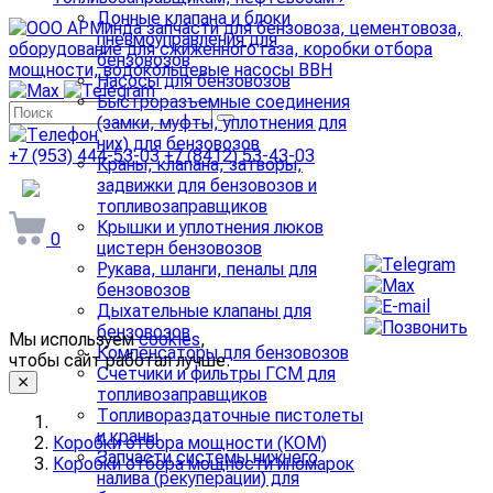
Донные клапана и блоки
пневмоуправления для
бензовозов
Насосы для бензовозов
Быстроразъемные соединения
(замки, муфты, уплотнения для
них) для бензовозов
+7 (953) 444-53-03
+7 (8412) 53-43-03
Краны, клапана, затворы,
задвижки для бензовозов и
arminda58@mail.ru
топливозаправщиков
Крышки и уплотнения люков
0
цистерн бензовозов
Рукава, шланги, пеналы для
бензовозов
Дыхательные клапаны для
бензовозов
Мы используем
cookies
,
Компенсаторы для бензовозов
чтобы сайт работал лучше.
Счетчики и фильтры ГСМ для
топливозаправщиков
Топливораздаточные пистолеты
и краны
Коробки отбора мощности (КОМ)
Запчасти системы нижнего
Коробки отбора мощности иномарок
налива (рекуперации) для