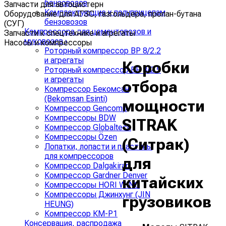
бензовозов
Запчасти для автоцистерн
Комплектующие к полуприцепам
Оборудование для АГЗС, газгольдера, пропан-бутана
бензовозов
(СУГ)
Компрессора для цементовозов и
Запчасти к спецтехнике и агрегаты
муковозов
›
Насосы и компрессоры
Роторный компрессор ВР 8/2.2
и агрегаты
Коробки
Роторный компрессор ВР 8/2.5
и агрегаты
отбора
Компрессор Бекомсан
(Bekomsan Esinti)
мощности
Компрессор Gencomp
Компрессоры BDW
SITRAK
Компрессор Globaltech
Компрессоры Özen
(Ситрак)
Лопатки, лопасти и пластины
для компрессоров
для
Компрессор Dalgakiran
Компрессор Gardner Denver
китайских
Компрессоры HORI WING
Компрессоры Джинхунг (JIN
грузовиков
HEUNG)
Компрессор КМ-Р1
Консервация, распродажа