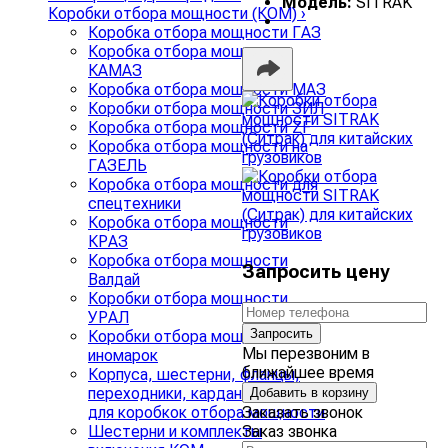
Модель:
SITRAK
Коробки отбора мощности (КОМ)
›
Коробка отбора мощности ГАЗ
Коробка отбора мощности
КАМАЗ
Коробка отбора мощности МАЗ
Коробки отбора мощности ЗИЛ
Коробка отбора мощности ZF
Коробка отбора мощности на
ГАЗЕЛЬ
Коробка отбора мощности для
спецтехники
Коробка отбора мощности
КРАЗ
Коробка отбора мощности
Запросить цену
Валдай
Коробки отбора мощности
УРАЛ
Запросить
Коробки отбора мощности
Мы перезвоним в
иномарок
ближайшее время
Корпуса, шестерни, фланцы,
переходники, карданные валы
Добавить в корзину
Заказать звонок
для коробкок отбора мощности
Заказ звонка
Шестерни и комплекты