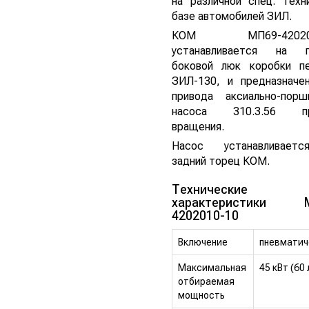
на различной спец. техн
базе автомобилей ЗИЛ.
КОМ МП69-420201
устанавливается на п
боковой люк коробки п
ЗИЛ-130, и предназначе
привода аксиально-порш
насоса 310.3.56 пр
вращения.
Насос устанавливает
задний торец КОМ.
Технические
характеристики М
4202010-10
Включение
пневматич
Максимальная
45 кВт (60 л
отбираемая
мощность