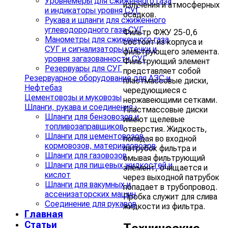
Уровнемеры для сжиженного газа
излучения и атмосферных
и индикаторы уровня СУГ
осадков.
Рукава и шланги для сжиженного
углеводородного газа СУГ
Фильтр ФЖУ 25-0,6
Манометры для сжиженного газа
состоит из корпуса и
СУГ и сигнализаторы утечки и
фильтрующего элемента.
уровня загазованности СУГ
Фильтрующий элемент
Резервуары для СУГ
представляет собой
Резервуарное оборудование для АЗС и
пластмассовые диски,
Нефтебаз
чередующиеся с
Цементовозы и муковозы
нержавеющими сетками.
Шланги, рукава и соединения
›
Пластмассовые диски
Шланги для бензовозов и
имеют щелевые
топливозаправщиков
отверстия. Жидкость,
Шланги для цементовозов,
попадая во входной
кормовозов, материаловозов
патрубок фильтра и
Шланги для газовозов
омывая фильтрующий
Шланги для пищевых жидкостей и
элемент, очищается и
кислот
через выходной патрубок
Шланги для вакумных и
попадает в трубопровод.
ассенизаторских машин
Пробка служит для слива
Соединение для рукавов
жидкости из фильтра.
Главная
Статьи