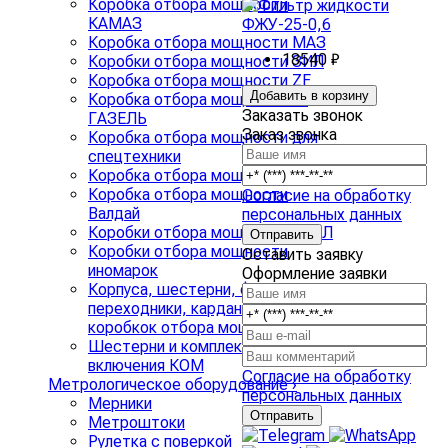
Коробка отбора мощности
КАМАЗ
Коробка отбора мощности МАЗ
18540 ₽
Коробки отбора мощности ЗИЛ
Коробка отбора мощности ZF
Добавить в корзину
Коробка отбора мощности на
Заказать звонок
ГАЗЕЛЬ
Заказ звонка
Коробка отбора мощности для
спецтехники
Коробка отбора мощности КРАЗ
Коробка отбора мощности
Согласие на обработку
Валдай
персональных данных
Коробки отбора мощности УРАЛ
Коробки отбора мощности
Оставить заявку
иномарок
Оформление заявки
Корпуса, шестерни, фланцы,
переходники, карданные валы для
коробкок отбора мощности
Шестерни и комплекты
включения КОМ
Согласие на обработку
Метрологическое оборудование
›
персональных данных
Мерники
Метроштоки
Рулетка с поверкой