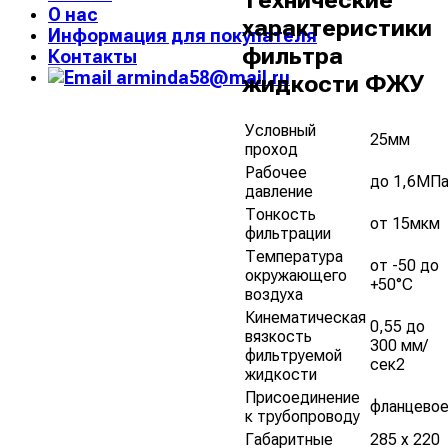
Технические
О нас
характеристики
Информация для покупателя
фильтра
Контакты
arminda58@mail.ru
жидкости ФЖУ
Условный
25мм
проход
Рабочее
до 1,6МП
давление
Тонкость
от 15мкм
фильтрации
Температура
от -50 до
окружающего
+50°С
воздуха
Кинематическая
0,55 до
вязкость
300 мм/
фильтруемой
сек2
жидкости
Присоединение
фланцево
к трубопроводу
Габаритные
285 х 220