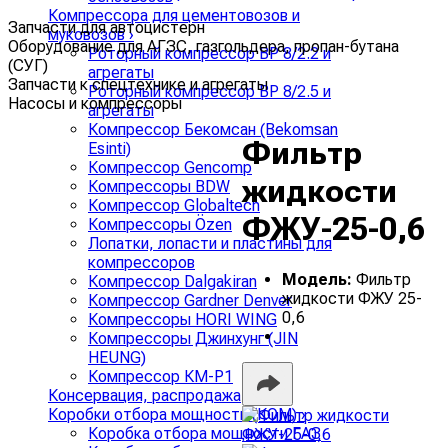
Компрессора для цементовозов и
Запчасти для автоцистерн
муковозов
›
Оборудование для АГЗС, газгольдера, пропан-бутана
Роторный компрессор ВР 8/2.2 и
(СУГ)
агрегаты
Запчасти к спецтехнике и агрегаты
Роторный компрессор ВР 8/2.5 и
Насосы и компрессоры
агрегаты
Компрессор Бекомсан (Bekomsan
Фильтр
Esinti)
Компрессор Gencomp
жидкости
Компрессоры BDW
Компрессор Globaltech
ФЖУ-25-0,6
Компрессоры Özen
Лопатки, лопасти и пластины для
компрессоров
Модель:
Фильтр
Компрессор Dalgakiran
жидкости ФЖУ 25-
Компрессор Gardner Denver
0,6
Компрессоры HORI WING
Компрессоры Джинхунг (JIN
HEUNG)
Компрессор КМ-Р1
Консервация, распродажа
Коробки отбора мощности (КОМ)
›
Коробка отбора мощности ГАЗ