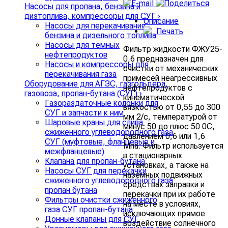
Насосы для пропана, бензина и
дизтоплива, компрессоры для СУГ
›
Описание
Насосы для перекачивания
Печать
бензина и дизельного топлива
Насосы для темных
Фильтр жидкости ФЖУ25-
нефтепродуктов
0,6 предназначен для
Насосы и компрессоры для
очистки от механических
перекачивания газа
примесей неагрессивных
Оборудование для АГЗС, газгольдера,
нефтепродуктов с
газовоза, пропан-бутана (СУГ)
›
кинематической
Газораздаточные колонки для
вязкостью от 0,55 до 300
СУГ и запчасти к ним
мм 2/с, температурой от
Шаровые краны для слива
минус 50 до плюс 50 0С,
сжиженного углеводородного газа
давлением 0,6 или 1,6
СУГ (муфтовые, фланцевые и
Мпа. Фильтр используется
межфланцевые)
в стационарных
Клапана для пропан-бутана
установках, а также на
Насосы СУГ для перекачки
наземных подвижных
сжиженного углеводородного газа
средствах заправки и
пропан бутана
перекачки при их работе
Фильтры очистки сжиженного
на месте в условиях,
газа СУГ пропан-бутана
исключающих прямое
Донные клапаны для СУГ
воздействие солнечного