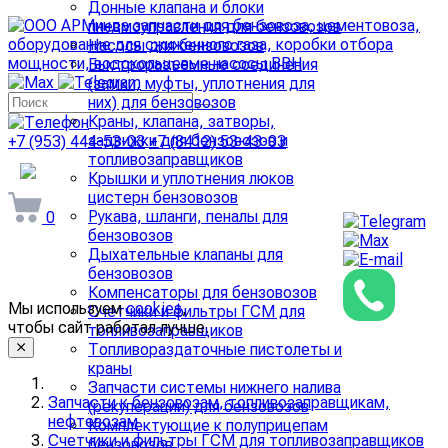
Донные клапана и блоки
пневмоуправления для бензовозов
Насосы для бензовозов
Быстроразъемные соединения
(замки, муфты, уплотнения для
них) для бензовозов
Краны, клапана, затворы,
задвижки для бензовозов и
+7 (953) 444-53-03
+7 (8412) 53-43-03
топливозаправщиков
arminda58@mail.ru
Крышки и уплотнения люков
цистерн бензовозов
Рукава, шланги, пеналы для
0
бензовозов
Дыхательные клапаны для
бензовозов
Компенсаторы для бензовозов
Мы используем
cookies
,
Счетчики и фильтры ГСМ для
чтобы сайт работал лучше.
топливозаправщиков
Топливораздаточные пистолеты и
краны
Запчасти системы нижнего налива
Запчасти к бензовозам, топливозаправщикам,
(рекуперации) для бензовозов
нефтевозам
Комплектующие к полуприцепам
Счетчики и фильтры ГСМ для топливозаправщиков
бензовозов