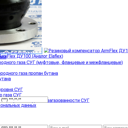
соры для СУГ
›
 топлива
ан-бутана (СУГ)
›
ним
родного газа СУГ (муфтовые, фланцевые и межфланцевые)
родного газа пропан бутана
утана
уровня СУГ
о газа СУГ
аторы утечки и уровня загазованности СУГ
сональных данных