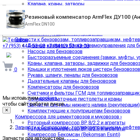
Клапана, краны, затворы
Компрессора для цементовозов и муковозов
Манометры, вакуумметры
Резиновый компенсатор ArmFlex ДУ100 (Ана
Рукава, шланги, пеналы для автоцистерн
ArmFlex DN100
Уплотнения люков, запорные болты, крышки люк
Комплектующие к полуприцепам
Запчасти к бензовозам, топливозаправщикам, нефте
Донные клапана и блоки пневмоуправления для 
+7 (953) 444-53-03
+7 (8412) 53-43-03
Насосы для бензовозов
arminda58@mail.ru
Быстроразъемные соединения (замки, муфты, уп
Краны, клапана, затворы, задвижки для бензово
Крышки и уплотнения люков цистерн бензовозов
0
Рукава, шланги, пеналы для бензовозов
Дыхательные клапаны для бензовозов
Компенсаторы для бензовозов
Счетчики и фильтры ГСМ для топливозаправщик
Мы используем
cookies
,
Топливораздаточные пистолеты и краны
чтобы сайт работал лучше.
Запчасти системы нижнего налива (рекуперации)
Комплектующие к полуприцепам бензовозов
Компрессора для цементовозов и муковозов
›
Роторный компрессор ВР 8/2.2 и агрегаты
Запчасти к бензовозам, топливозаправщикам, нефте
Роторный компрессор ВР 8/2.5 и агрегаты
Компрессор Бекомсан (Bekomsan Esinti)
Запчасти для автоцистерн