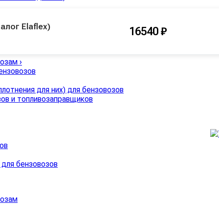
лог Elaflex)
16540 ₽
ов и горловины
возам
›
бензовозов
лотнения для них) для бензовозов
зов и топливозаправщиков
ов
 для бензовозов
возам