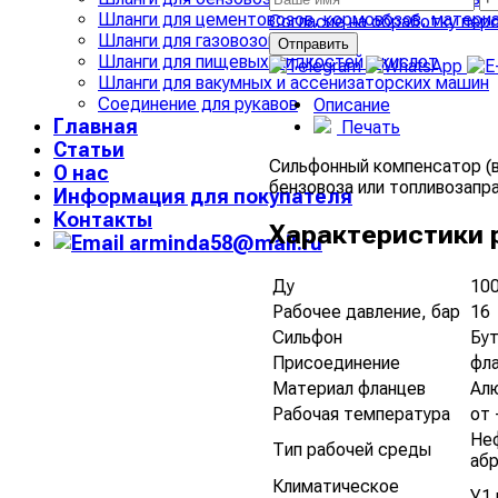
Шланги для цементовозов, кормовозов, матери
Согласие на обработку пер
Шланги для газовозов
Шланги для пищевых жидкостей и кислот
Шланги для вакумных и ассенизаторских машин
Соединение для рукавов
Описание
Главная
Печать
Статьи
Сильфонный компенсатор (
О нас
бензовоза или топливозапр
Информация для покупателя
Контакты
Характеристики 
arminda58@mail.ru
Ду
10
Рабочее давление, бар
16
Сильфон
Бут
Присоединение
фл
Материал фланцев
Ал
Рабочая температура
от 
Неф
Тип рабочей среды
абр
Климатическое
У1