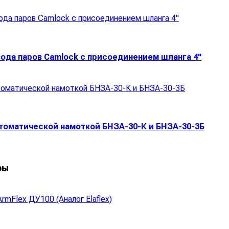
ода паров Camlock с присоединением шланга 4"
втоматической намоткой БНЗА-30-К и БНЗА-30-3Б
ры