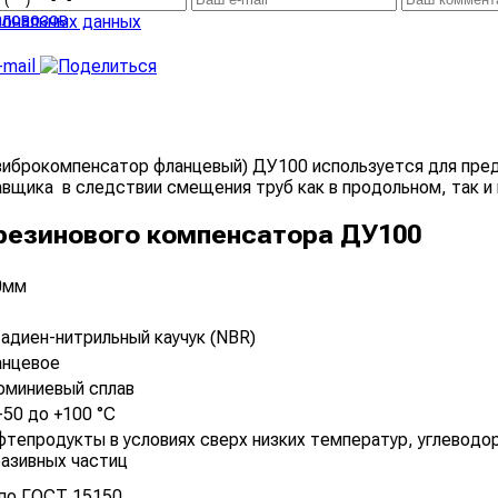
аловозов
сональных данных
виброкомпенсатор фланцевый) ДУ100 используется для пр
авщика в следствии смещения труб как в продольном, так и
резинового компенсатора ДУ100
0мм
адиен-нитрильный каучук (NBR)
анцевое
юминиевый сплав
-50 до +100 °С
тепродукты в условиях сверх низких температур, углевод
азивных частиц
 по ГОСТ 15150