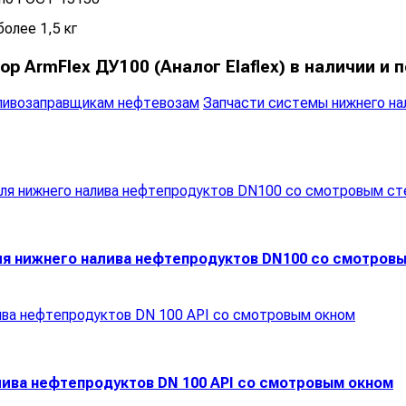
более 1,5 кг
р ArmFlex ДУ100 (Аналог Elaflex) в наличии и п
пливозаправщикам нефтевозам
Запчасти системы нижнего нал
для нижнего налива нефтепродуктов DN100 со смотров
лива нефтепродуктов DN 100 API со смотровым окном