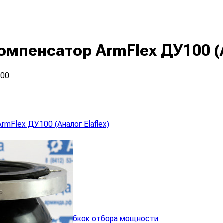
мпенсатор ArmFlex ДУ100 (А
100
анные валы для коробкок отбора мощности