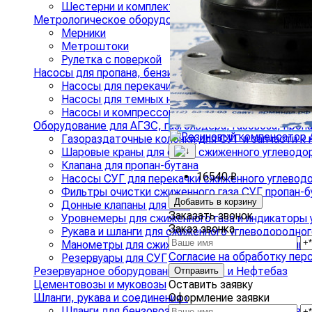
Шестерни и комплекты включения КОМ
Метрологическое оборудование
›
Мерники
Метроштоки
Рулетка с поверкой
Насосы для пропана, бензина и дизтоплива, компрес
Насосы для перекачивания бензина и дизельного
Насосы для темных нефтепродуктов
Насосы и компрессоры для перекачивания газа
Оборудование для АГЗС, газгольдера, газовоза, проп
Газораздаточные колонки для СУГ и запчасти к 
Шаровые краны для слива сжиженного углеводо
Клапана для пропан-бутана
16540 ₽
Насосы СУГ для перекачки сжиженного углеводо
Фильтры очистки сжиженного газа СУГ пропан-б
Добавить в корзину
Донные клапаны для СУГ
Заказать звонок
Уровнемеры для сжиженного газа и индикаторы 
Заказ звонка
Рукава и шланги для сжиженного углеводородног
Манометры для сжиженного газа СУГ и сигнализ
Согласие на обработку пер
Резервуары для СУГ
Резервуарное оборудование для АЗС и Нефтебаз
Оставить заявку
Цементовозы и муковозы
Оформление заявки
Шланги, рукава и соединения
›
Шланги для бензовозов и топливозаправщиков