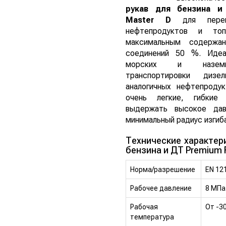
рукав для бензина и
Master D
для перека
нефтепродуктов и то
максимальным содержан
соединений 50 %. Идеа
морских и наземн
транспортировки дизе
аналогичных нефтепроду
очень легкие, гибкие 
выдержать высокое дав
минимальный радиус изгиб
Технические характер
бензина и ДТ Premium F
Норма/разрешение
EN 12
Рабочее давление
8 МПа
Рабочая
От -3
температура