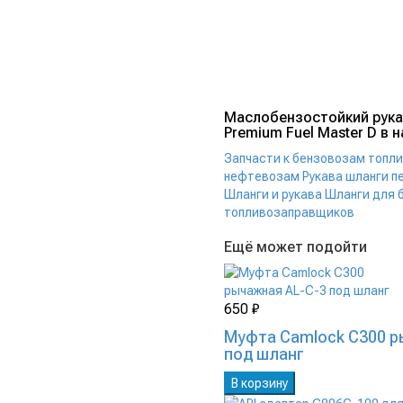
Маслобензостойкий рука
Premium Fuel Master D в н
Запчасти к бензовозам топ
нефтевозам
Рукава шланги п
Шланги и рукава
Шланги для 
топливозаправщиков
Ещё может подойти
650 ₽
Муфта Camlock C300 р
под шланг
В корзину