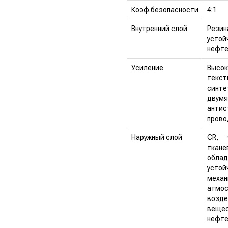
Коэф.безопасности
4:1
Внутренний слой
Рези
ус
нефте
Усиление
Высок
текст
синт
двум
антис
прово
Наружный слой
CR, 
тка
обл
уст
механ
атмо
возд
ве
нефте