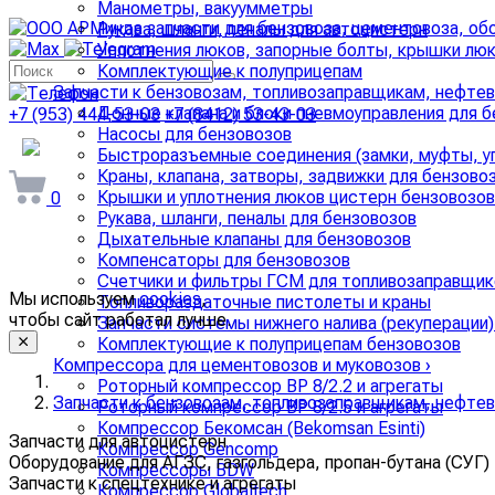
Манометры, вакуумметры
Рукава, шланги, пеналы для автоцистерн
Уплотнения люков, запорные болты, крышки люк
Комплектующие к полуприцепам
Запчасти к бензовозам, топливозаправщикам, нефте
Донные клапана и блоки пневмоуправления для 
+7 (953) 444-53-03
+7 (8412) 53-43-03
Насосы для бензовозов
arminda58@mail.ru
Быстроразъемные соединения (замки, муфты, уп
Краны, клапана, затворы, задвижки для бензово
Крышки и уплотнения люков цистерн бензовозов
0
Рукава, шланги, пеналы для бензовозов
Дыхательные клапаны для бензовозов
Компенсаторы для бензовозов
Счетчики и фильтры ГСМ для топливозаправщик
Мы используем
cookies
,
Топливораздаточные пистолеты и краны
чтобы сайт работал лучше.
Запчасти системы нижнего налива (рекуперации)
Комплектующие к полуприцепам бензовозов
Компрессора для цементовозов и муковозов
›
Роторный компрессор ВР 8/2.2 и агрегаты
Запчасти к бензовозам, топливозаправщикам, нефте
Роторный компрессор ВР 8/2.5 и агрегаты
Компрессор Бекомсан (Bekomsan Esinti)
Запчасти для автоцистерн
Компрессор Gencomp
Оборудование для АГЗС, газгольдера, пропан-бутана (СУГ)
Компрессоры BDW
Запчасти к спецтехнике и агрегаты
Компрессор Globaltech