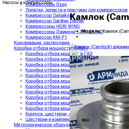
Насосы и компрессоры
Компрессоры Özen
Лопатки, лопасти и пластины для компрессоров
Камлок (Cam
Компрессор Dalgakiran
Компрессор Gardner Denver
Компрессоры HORI WING
Модель:
Камлок (Cam
Компрессоры Джинхунг (JIN HEUNG)
Компрессор КМ-Р1
Консервация, распродажа
Коробки отбора мощности (КОМ)
›
Коробка отбора мощности ГАЗ
Коробка отбора мощности КАМАЗ
Коробка отбора мощности МАЗ
Коробки отбора мощности ЗИЛ
Коробка отбора мощности ZF
Коробка отбора мощности на ГАЗЕЛЬ
Коробка отбора мощности для спецтехники
Коробка отбора мощности КРАЗ
Коробка отбора мощности Валдай
Коробки отбора мощности УРАЛ
Коробки отбора мощности иномарок
Корпуса, шестерни, фланцы, переходники, кард
Шестерни и комплекты включения КОМ
Метрологическое оборудование
›