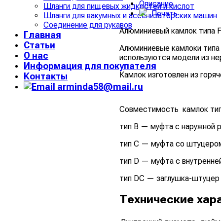
Описание
Шланги для пищевых жидкостей и кислот
Печать
Шланги для вакумных и ассенизаторских машин
Соединение для рукавов
Алюминиевый камлок типа F
Главная
Статьи
Алюминиевые камлоки типа 
О нас
используются модели из н
Информация для покупателя
Камлок изготовлен из горя
Контакты
arminda58@mail.ru
Совместимость камлок тип
тип В — муфта с наружной 
тип С — муфта со штуцером
тип D — муфта с внутренне
тип DC — заглушка-штуцер 
Технические хара