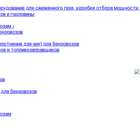
ов и горловины
возам
›
бензовозов
лотнения для них) для бензовозов
зов и топливозаправщиков
ов
 для бензовозов
возам