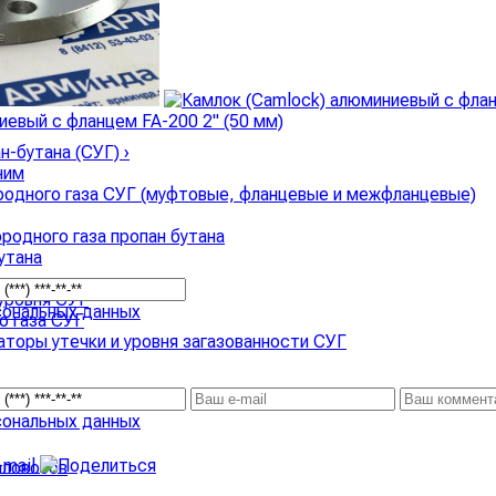
соры для СУГ
›
 топлива
ан-бутана (СУГ)
›
ним
родного газа СУГ (муфтовые, фланцевые и межфланцевые)
родного газа пропан бутана
утана
уровня СУГ
сональных данных
о газа СУГ
аторы утечки и уровня загазованности СУГ
сональных данных
аловозов