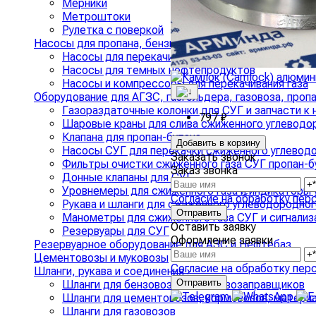
Мерники
Метроштоки
Рулетка с поверкой
Насосы для пропана, бензина и дизтоплива, компрес
Насосы для перекачивания бензина и дизельного
Насосы для темных нефтепродуктов
Насосы и компрессоры для перекачивания газа
Оборудование для АГЗС, газгольдера, газовоза, проп
Газораздаточные колонки для СУГ и запчасти к 
797 ₽
Шаровые краны для слива сжиженного углеводо
Клапана для пропан-бутана
Добавить в корзину
Насосы СУГ для перекачки сжиженного углеводо
Заказать звонок
Фильтры очистки сжиженного газа СУГ пропан-б
Заказ звонка
Донные клапаны для СУГ
Уровнемеры для сжиженного газа и индикаторы 
Согласие на обработку пер
Рукава и шланги для сжиженного углеводородног
Манометры для сжиженного газа СУГ и сигнализ
Оставить заявку
Резервуары для СУГ
Оформление заявки
Резервуарное оборудование для АЗС и Нефтебаз
Цементовозы и муковозы
Согласие на обработку пер
Шланги, рукава и соединения
›
Шланги для бензовозов и топливозаправщиков
Шланги для цементовозов, кормовозов, матери
Шланги для газовозов