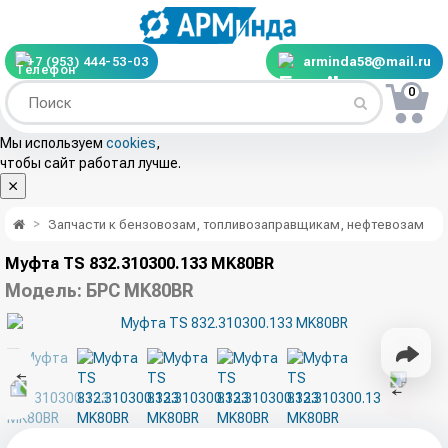
+7 (953) 444-53-03
arminda58@mail.ru
0
Мы используем
cookies
,
чтобы сайт работал лучше.
Запчасти к бензовозам, топливозаправщикам, нефтевозам
Муфта TS 832.310300.133 MK80BR
Модель:
БРС MK80BR