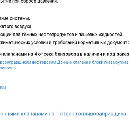
ытие при сбросе давления.
ание системы.
жатого воздуха.
кации для тёмных нефтепродуктов и пищевых жидкостей.
 климатических условий и требований нормативных документ
 клапанами на 4 отсека бензовоза в наличии и под заказ
ливозаправщикам нефтевозам
Донные клапана и блоки пневмоупра
нзовозов
донными клапанами на 1 отсек топливозаправщика