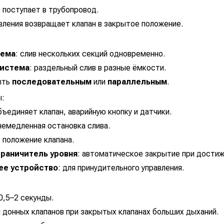
о поступает в трубопровод.
авления возвращает клапан в закрытое положение.
тема
: слив нескольких секций одновременно.
система
: раздельный слив в разные ёмкости.
ыть
последовательным
или
параллельным
.
ы:
бъединяет клапан, аварийную кнопку и датчики.
 немедленная остановка слива.
 положение клапана.
раничитель уровня
: автоматическое закрытие при достиж
ее устройство
: для принудительного управления.
0,5–2 секунды.
 донных клапанов при закрытых клапанах больших дыханий.