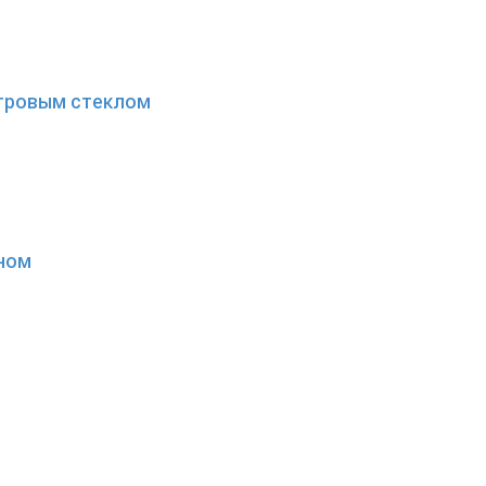
отровым стеклом
кном