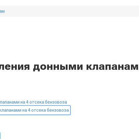
ам
ления донными клапанами