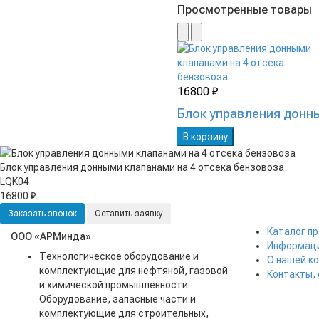
Просмотренные товары
16800 ₽
Блок управления донн
В корзину
Блок управления донными клапанами на 4 отсека бензовоза
LQK04
16800 ₽
Заказать звонок
Оставить заявку
Каталог п
ООО «АРМинда»
Информаци
Технологическое оборудование и
О нашей к
комплектующие для нефтяной, газовой
Контакты,
и химической промышленности.
Оборудование, запасные части и
комплектующие для строительных,