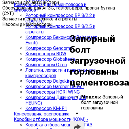
Запчасти для автоцистерн
Компрессора для цементовозов и
Оборудование для АГЗС, газгольдера, пропан-бутана
муковозов
›
(СУГ)
Роторный компрессор ВР 8/2.2 и
Запчасти к спецтехнике и агрегаты
агрегаты
Насосы и компрессоры
Роторный компрессор ВР 8/2.5 и
агрегаты
Запорный
Компрессор Бекомсан (Bekomsan
Esinti)
болт
Компрессор Gencomp
Компрессоры BDW
загрузочной
Компрессор Globaltech
Компрессоры Özen
горловины
Лопатки, лопасти и пластины для
компрессоров
цементовоз
Компрессор Dalgakiran
Компрессор Gardner Denver
Компрессоры HORI WING
Модель:
Запорный
Компрессоры Джинхунг (JIN
болт загрузочной
HEUNG)
горловины
Компрессор КМ-Р1
Консервация, распродажа
Коробки отбора мощности (КОМ)
›
Коробка отбора мощности ГАЗ