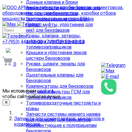
Донные клапана и блоки
пневмоуправления для бензовозов
Насосы для бензовозов
Быстроразъемные соединения
(замки, муфты, уплотнения для
них) для бензовозов
Краны, клапана, затворы,
задвижки для бензовозов и
+7 (953) 444-53-03
+7 (8412) 53-43-03
топливозаправщиков
arminda58@mail.ru
Крышки и уплотнения люков
цистерн бензовозов
Рукава, шланги, пеналы для
0
бензовозов
Дыхательные клапаны для
бензовозов
Компенсаторы для бензовозов
Мы используем
cookies
,
Счетчики и фильтры ГСМ для
чтобы сайт работал лучше.
топливозаправщиков
Топливораздаточные пистолеты и
краны
Запчасти системы нижнего налива
Запчасти для цементовозов, муковозов и
(рекуперации) для бензовозов
кормовозов
Комплектующие к полуприцепам
бензовозов