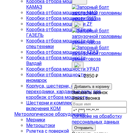
Коробка отбора мощности
КАМАЗ
Коробка отбора мощности МАЗ
Коробки отбора мощности ЗИЛ
Коробка отбора мощности ZF
Коробка отбора мощности на
ГАЗЕЛЬ
Коробка отбора мощности для
спецтехники
Коробка отбора мощности КРАЗ
Коробка отбора мощности
Валдай
Коробки отбора мощности УРАЛ
Коробки отбора мощности
2850 ₽
иномарок
Корпуса, шестерни, фланцы,
Добавить в корзину
переходники, карданные валы для
Заказать звонок
коробкок отбора мощности
Заказ звонка
Шестерни и комплекты
включения КОМ
Метрологическое оборудование
›
Согласие на обработку
Мерники
персональных данных
Метроштоки
Рулетка с поверкой