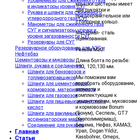
Уровнемеры для сжиженного газа
крышки цистерны имеет
и индикаторы уровня СУГ
две рукоятки и
Рукава и шланги для сжиженного
предохранительное или
углеводородного газа СУГ
стопорное кольцо.
Манометры для сжиженного газа
СУГ и сигнализаторы утечки и
Материал- сталь
уровня загазованности СУГ
оцинкованная.
Резервуары для СУГ
Резервуарное оборудование для АЗС и
Резьба М20.
Нефтебаз
Цементовозы и муковозы
Длина болта по резьбе:
Шланги, рукава и соединения
›
110, 120,130 мм.
Шланги для бензовозов и
Мы поможем вам
топливозаправщиков
подобрать оборудование,
Шланги для цементовозов,
запчасти и
кормовозов, материаловозов
комплектующие к
Шланги для газовозов
цементовозам, муковозам
Шланги для пищевых жидкостей и
и кормовозам Bonum
кислот
(Бонум), Сеспель, GT7
Шланги для вакумных и
(Кузполимермаш),
ассенизаторских машин
Бецема, Нефаз, КАМАЗ,
Соединение для рукавов
Урал, Dogan Yildiz,
Главная
Kassbohrer, Omeps,
Статьи