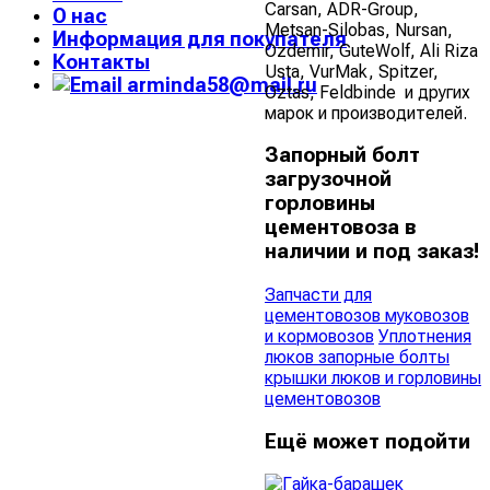
Carsan, ADR-Group,
О нас
Metsan-Silobas, Nursan,
Информация для покупателя
Ozdemir, GuteWolf, Ali Riza
Контакты
Usta, VurMak, Spitzer,
arminda58@mail.ru
Oztas, Feldbinde и других
марок и производителей.
Запорный болт
загрузочной
горловины
цементовоза в
наличии и под заказ!
Запчасти для
цементовозов муковозов
и кормовозов
Уплотнения
люков запорные болты
крышки люков и горловины
цементовозов
Ещё может подойти