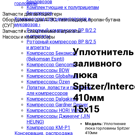
бензовозов
горловины
Комплектующие к полуприцепам
бензовозов
Запчасти для автоцистерн
Компрессора для цементовозов и
Оборудование для АГЗС, газгольдера, пропан-бутана
муковозов
›
(СУГ)
Роторный компрессор ВР 8/2.2
Запчасти к спецтехнике и агрегаты
и агрегаты
Насосы и компрессоры
Роторный компрессор ВР 8/2.5
и агрегаты
Уплотнитель
Компрессор Бекомсан
(Bekomsan Esinti)
заливного
Компрессор Gencomp
Компрессоры BDW
люка
Компрессор Globaltech
Компрессоры Özen
Spitzer/Interc
Лопатки, лопасти и пластины
для компрессоров
410мм
Компрессор Dalgakiran
Компрессор Gardner Denver
15х15
Компрессоры HORI WING
Компрессоры Джинхунг (JIN
HEUNG)
Модель:
Уплотнение
Компрессор КМ-Р1
люка горловины Spitzer
410мм
Консервация, распродажа