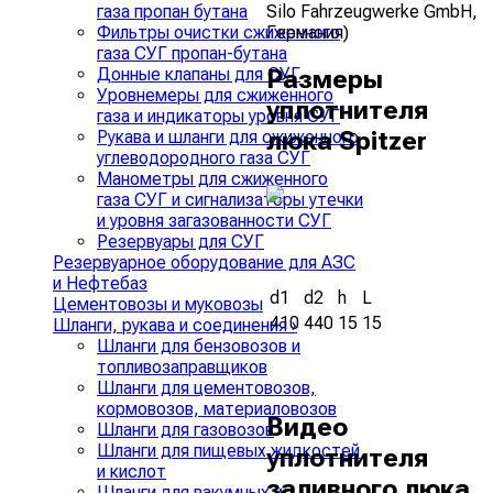
Silo Fahrzeugwerke GmbH,
газа пропан бутана
Германия)
Фильтры очистки сжиженного
газа СУГ пропан-бутана
Донные клапаны для СУГ
Размеры
Уровнемеры для сжиженного
уплотнителя
газа и индикаторы уровня СУГ
люка Spitzer
Рукава и шланги для сжиженного
углеводородного газа СУГ
Манометры для сжиженного
газа СУГ и сигнализаторы утечки
и уровня загазованности СУГ
Резервуары для СУГ
Резервуарное оборудование для АЗС
и Нефтебаз
d1
d2
h
L
Цементовозы и муковозы
410
440
15
15
Шланги, рукава и соединения
›
Шланги для бензовозов и
топливозаправщиков
Шланги для цементовозов,
кормовозов, материаловозов
Видео
Шланги для газовозов
Шланги для пищевых жидкостей
уплотнителя
и кислот
заливного люка
Шланги для вакумных и