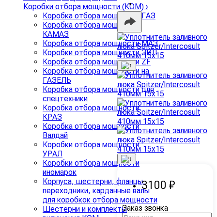
Коробки отбора мощности (КОМ)
›
Коробка отбора мощности ГАЗ
Коробка отбора мощности
КАМАЗ
Коробка отбора мощности МАЗ
Коробки отбора мощности ЗИЛ
Коробка отбора мощности ZF
Коробка отбора мощности на
ГАЗЕЛЬ
Коробка отбора мощности для
спецтехники
Коробка отбора мощности
КРАЗ
Коробка отбора мощности
Валдай
Коробки отбора мощности
УРАЛ
Коробки отбора мощности
иномарок
Корпуса, шестерни, фланцы,
3100 ₽
переходники, карданные валы
для коробкок отбора мощности
Заказ звонка
Шестерни и комплекты