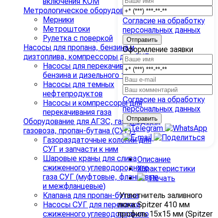
включения КОМ
Метрологическое оборудование
›
Мерники
Согласие на обработку
Метроштоки
персональных данных
Рулетка с поверкой
Насосы для пропана, бензина и
Оформление заявки
дизтоплива, компрессоры для СУГ
›
Насосы для перекачивания
бензина и дизельного топлива
Насосы для темных
нефтепродуктов
Согласие на обработку
Насосы и компрессоры для
персональных данных
перекачивания газа
Оборудование для АГЗС, газгольдера,
газовоза, пропан-бутана (СУГ)
›
Газораздаточные колонки для
СУГ и запчасти к ним
Шаровые краны для слива
Описание
сжиженного углеводородного
Характеристики
газа СУГ (муфтовые, фланцевые
Печать
и межфланцевые)
Уплотнитель заливного
Клапана для пропан-бутана
люка Spitzer 410 мм
Насосы СУГ для перекачки
профиль 15x15 мм (Spitzer
сжиженного углеводородного