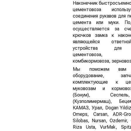
Наконечник быстросъемно
цементовоза исполь
соединения рукавов для п
цемента или муки. По
осуществляется за сч
крючков замка к након
являющейся ответн
устройства для р
цементовоза, м
комбикормовоза, зерновоз
Мы поможем вам п
оборудование, за
комплектующие к цем
муковозам и кормов
(Бонум), Сеспе
(Кузполимермаш), Бец
КАМАЗ, Урал, Dogan Yildiz
Omeps, Carsan, ADR-Gro
Silobas, Nursan, Ozdemir, 
Riza Usta, VurMak, Spit