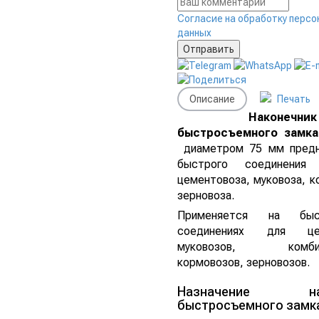
Согласие на обработку персо
данных
Описание
Печать
Наконечник
быстросъемного замка
диаметром 75 мм предн
быстрого соединени
цементовоза, муковоза, к
зерновоза.
Применяется на быс
соединениях для цем
муковозов, комбико
кормовозов, зерновозов.
Назначение нак
быстросъемного замка