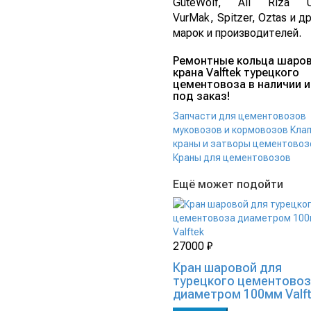
GuteWolf, Ali Riza U
VurMak, Spitzer, Oztas и д
марок и производителей.
Ремонтные кольца шаро
крана Valftek турецкого
цементовоза в наличии и
под заказ!
Запчасти для цементовозов
муковозов и кормовозов
Кла
краны и затворы цементовоз
Краны для цементовозов
Ещё может подойти
27000 ₽
Кран шаровой для
турецкого цементово
диаметром 100мм Valf