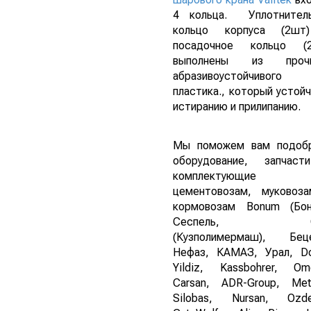
4 кольца. Уплотнител
кольцо корпуса (2шт
посадочное кольцо (
выполнены из прочн
абразивоустойчивого
пластика., который устойч
истиранию и прилипанию.
Мы поможем вам подоб
оборудование, запчас
комплектующие
цементовозам, муковоз
кормовозам Bonum (Бон
Сеспель, G
(Кузполимермаш), Бец
Нефаз, КАМАЗ, Урал, D
Yildiz, Kassbohrer, Om
Carsan, ADR-Group, Met
Silobas, Nursan, Ozde