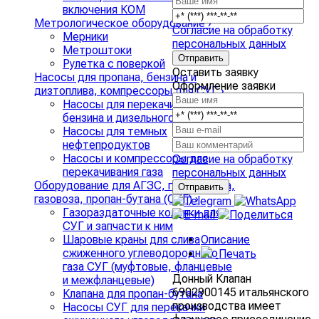
включения КОМ
Метрологическое оборудование
›
Согласие на обработку
Мерники
персональных данных
Метроштоки
Рулетка с поверкой
Оставить заявку
Насосы для пропана, бензина и
Оформление заявки
дизтоплива, компрессоры для СУГ
›
Насосы для перекачивания
бензина и дизельного топлива
Насосы для темных
нефтепродуктов
Насосы и компрессоры для
Согласие на обработку
перекачивания газа
персональных данных
Оборудование для АГЗС, газгольдера,
газовоза, пропан-бутана (СУГ)
›
Газораздаточные колонки для
СУГ и запчасти к ним
Описание
Шаровые краны для слива
сжиженного углеводородного
Печать
газа СУГ (муфтовые, фланцевые
Донный Клапан
и межфланцевые)
6902900145 итальянского
Клапана для пропан-бутана
производства имеет
Насосы СУГ для перекачки