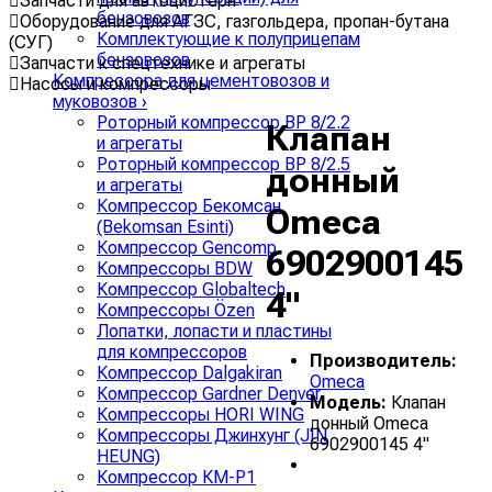
Запчасти для автоцистерн
бензовозов
Оборудование для АГЗС, газгольдера, пропан-бутана
Комплектующие к полуприцепам
(СУГ)
бензовозов
Запчасти к спецтехнике и агрегаты
Компрессора для цементовозов и
Насосы и компрессоры
муковозов
›
Роторный компрессор ВР 8/2.2
Клапан
и агрегаты
Роторный компрессор ВР 8/2.5
донный
и агрегаты
Компрессор Бекомсан
Omeca
(Bekomsan Esinti)
Компрессор Gencomp
6902900145
Компрессоры BDW
Компрессор Globaltech
4"
Компрессоры Özen
Лопатки, лопасти и пластины
для компрессоров
Производитель:
Компрессор Dalgakiran
Omeca
Компрессор Gardner Denver
Модель:
Клапан
Компрессоры HORI WING
донный Omeca
Компрессоры Джинхунг (JIN
6902900145 4"
HEUNG)
Компрессор КМ-Р1