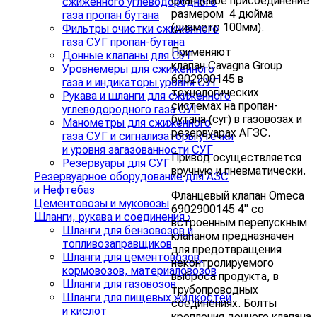
фланцевое присоединение
сжиженного углеводородного
размером 4 дюйма
газа пропан бутана
(диаметр 100мм).
Фильтры очистки сжиженного
газа СУГ пропан-бутана
Применяют
Донные клапаны для СУГ
клапан Cavagna Group
Уровнемеры для сжиженного
6902900145 в
газа и индикаторы уровня СУГ
технологических
Рукава и шланги для сжиженного
системах на пропан-
углеводородного газа СУГ
бутана (суг) в газовозах и
Манометры для сжиженного
резервуарах АГЗС.
газа СУГ и сигнализаторы утечки
и уровня загазованности СУГ
Привод осуществляется
Резервуары для СУГ
вручную и пневматически.
Резервуарное оборудование для АЗС
и Нефтебаз
Фланцевый клапан Omeca
Цементовозы и муковозы
6902900145 4" со
Шланги, рукава и соединения
›
встроенным перепускным
Шланги для бензовозов и
клапаном предназначен
топливозаправщиков
для предотвращения
Шланги для цементовозов,
неконтролируемого
кормовозов, материаловозов
выброса продукта, в
Шланги для газовозов
трубопроводных
Шланги для пищевых жидкостей
соединениях. Болты
и кислот
крепления донного клапана