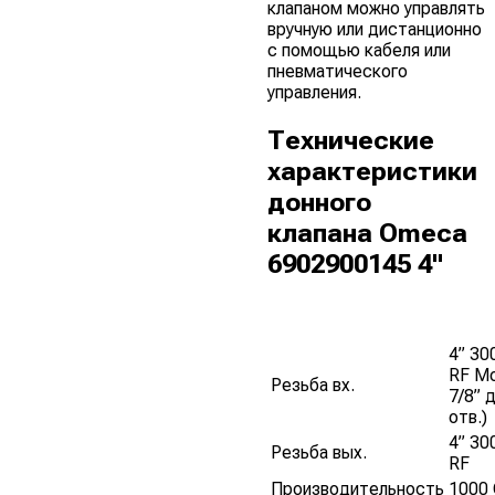
клапаном можно управлять
вручную или дистанционно
с помощью кабеля или
пневматического
управления.
Технические
характеристики
донного
клапана Omeca
6902900145 4"
4” 30
RF Мо
Резьба вх.
7/8” 
отв.)
4” 30
Резьба вых.
RF
Производительность
1000