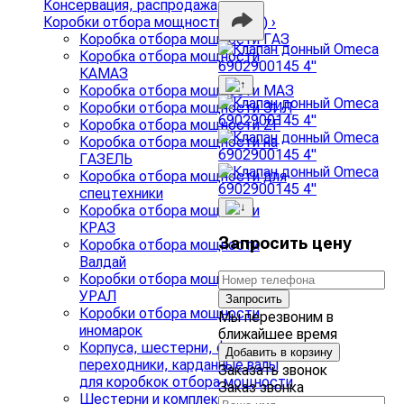
Консервация, распродажа
Коробки отбора мощности (КОМ)
›
Коробка отбора мощности ГАЗ
Коробка отбора мощности
КАМАЗ
Коробка отбора мощности МАЗ
Коробки отбора мощности ЗИЛ
Коробка отбора мощности ZF
Коробка отбора мощности на
ГАЗЕЛЬ
Коробка отбора мощности для
спецтехники
Коробка отбора мощности
КРАЗ
Запросить цену
Коробка отбора мощности
Валдай
Коробки отбора мощности
УРАЛ
Запросить
Коробки отбора мощности
Мы перезвоним в
иномарок
ближайшее время
Корпуса, шестерни, фланцы,
Добавить в корзину
переходники, карданные валы
Заказать звонок
для коробкок отбора мощности
Заказ звонка
Шестерни и комплекты