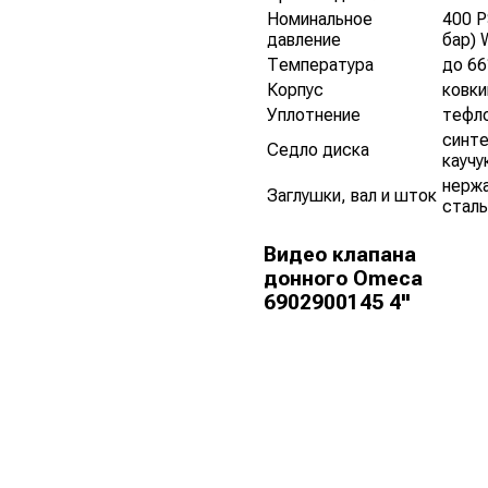
Номинальное
400 P
давление
бар)
Температура
до 66
Корпус
ковки
Уплотнение
тефл
синт
Седло диска
каучу
нерж
Заглушки, вал и шток
сталь
Видео клапана
донного Omeca
6902900145 4"