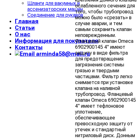
Шланги для вакумных и
ослабленного сечения для
ассенизаторских машин
того, чтобы трубопровод
Соединение для рукавов
можно было «срезать» в
Главная
случае аварии, и тем
Статьи
самым сохранить клапан
О нас
неповрежденным.
Информация для покупателя
Фланцевый клапан Omeca
6902900145 4" имеют
Контакты
защиту в виде фильтра
arminda58@mail.ru
для предотвращения
загрязнения системы
грязью и твердыми
частицами. Фильтр легко
снимается при установке
клапана на наливной
трубопровод. Фланцевый
клапан Omeca 6902900145
4" имеет тефлоновое
уплотнение,
обеспечивающее
превосходную защиту от
утечек и стандартный
нитриловый диск. Донным