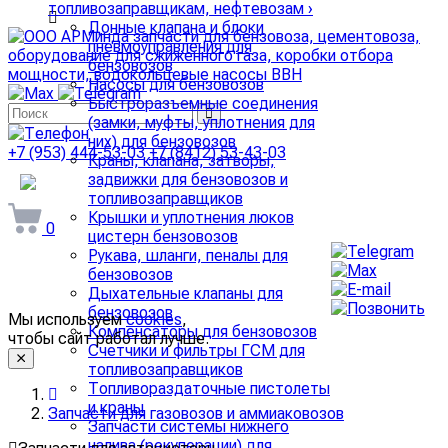
топливозаправщикам, нефтевозам
›
Донные клапана и блоки
пневмоуправления для
бензовозов
Насосы для бензовозов
Быстроразъемные соединения
(замки, муфты, уплотнения для
них) для бензовозов
+7 (953) 444-53-03
+7 (8412) 53-43-03
Краны, клапана, затворы,
задвижки для бензовозов и
arminda58@mail.ru
топливозаправщиков
Крышки и уплотнения люков
0
цистерн бензовозов
Рукава, шланги, пеналы для
бензовозов
Дыхательные клапаны для
бензовозов
Мы используем
cookies
,
Компенсаторы для бензовозов
чтобы сайт работал лучше.
Счетчики и фильтры ГСМ для
топливозаправщиков
Топливораздаточные пистолеты
и краны
Запчасти для газовозов и аммиаковозов
Запчасти системы нижнего
налива (рекуперации) для