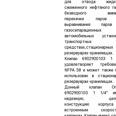
для отвода жидко
сжиженного нефтяного га
безводного аммиа
перекачки паров 
выравнивания паро
газосепарационных
автомобильных установ
транспортных
средствах,стационарных
резервуарах-хранилищах.
Клапан 6902900103 1 
удовлетворяет требова
NFPA 58 и может также 
использован в стациона
резервуарах-хранилищах.
Донный клапан Om
6902900103 1 1/4" и
надежную, цель
конструкцию корпу
встроенным скорос
клапаном. Клапан имеет с