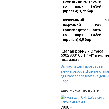
производительность
по пару (м3/ч/
(пропан) 1,72 бар
Сжиженный
53
нефтяной газ
производительность
по пару (м3/ч/
(пропан) 6,9 бар
Клапан донный Omeca
6902900103 1 1/4" в налич
под заказ!
Запчасти для газовозов и
аммиаковозов
Донные клапа
для газовозов
Клапана донн
Rego
Ещё может подойти
7800 ₽