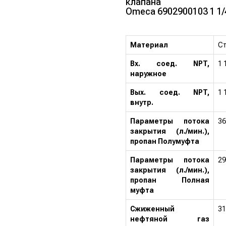
клапана
Omeca 6902900103 1 1/
Материал
С
Вх. соед. NPT,
1 
наружное
Вых. соед. NPT,
1 
внутр.
Параметры потока
36
закрытия (л./мин.),
пропан Полумуфта
Параметры потока
29
закрытия (л./мин.),
пропан Полная
муфта
Сжиженный
31
нефтяной газ