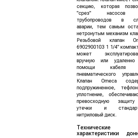
секцию, которая позво
"срез" насосов 
трубопроводов в сл
аварии, тем самым оста
нетронутым механизм кла
Резьбовой клапан O
6902900103 1 1/4" компак
может эксплуатирова
вручную или удаленно
помощи кабеля 
пневматического управле
Клапан Omeca соде
подпружиненное, тефлон
уплотнение, обеспечива
превосходную защит
утечки и стандарт
нитриловый диск.
Технические
характеристики дон